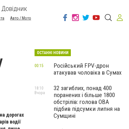
Довідник
ста
Авто / Мото
ОСТАННІ НОВИНИ
у
Російський FPV-дрон
00:15
атакував чоловіка в Сумах
32 загиблих, понад 400
18:10
Вчора
поранених і більше 1800
обстрілів: голова ОВА
підбив підсумки липня на
 на дорогах
Сумщині
рів водії
ння, пише