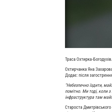
Траса Охтирка-Богодухів
Охтирчанка Яна Захаров
Додає: після загострення
"Небезпечно їздити, май
помітно. Ми тоді, коли з
інфраструктура там майж
Староста Дмитрівського 