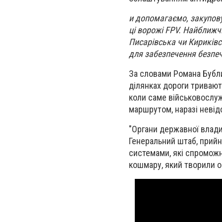
и допомагаємо, закуповує
ці ворожі FPV. Найближч
Писарівська чи Кириківс
для забезпечення безпеч
За словами Романа Бубл
ділянках дороги тривают
коли саме військовослуж
маршрутом, наразі невід
"Органи державної влади
Генеральний штаб, прийн
системами, які спроможн
кошмару, який творили о