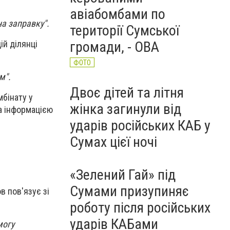
авіабомбами по
на заправку".
території Сумської
ій ділянці
громади, - ОВА
ФОТО
м".
Двоє дітей та літня
мбінату у
жінка загинули від
а інформацією
ударів російських КАБ у
Сумах цієї ночі
«Зелений Гай» під
Сумами призупиняє
в пов'язує зі
роботу після російських
ударів КАБами
могу