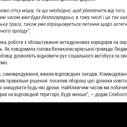
мо сітку міцну, та що необхідно, щоб убезпечити від того,
им часом вже буде безпосередньо, в тому числі і ця так н
ька траса, також уже опрацьовується питання щодо затягне
ного проїзду".
ика, роботи з облаштування антидронових коридорів на ок
ь. Як повідомила голова Великописарівської громади Людм
бовці дозволять відновити рух соціального автобуса за з
омо.
, самоврядування, вжили відповідних заходів. Командуван
яв правильне рішення: посилив оборону цієї ділянки новіт
і знищувати будь-які дрони. Найближчим часом ми побачим
рки на відповідній території, буде менше", — додав Слабос