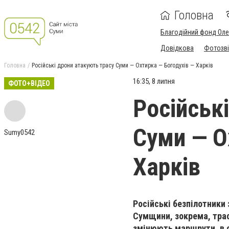
Головна
Благодійний фонд Ол
Довідкова
Фотозві
Головна
Російські дрони атакують трасу Суми — Охтирка — Богодухів — Харків
16:35, 8 липня
ФОТО+ВІДЕО
Російськ
Суми — О
Sumy0542
Харків
Російські безпілотники
Сумщини, зокрема, трасу
змінюють маршрути, в 