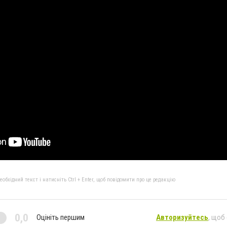
бхідний текст і натисніть Ctrl + Enter, щоб повідомити про це редакцію
0,0
Оцініть першим
Авторизуйтесь
, щоб