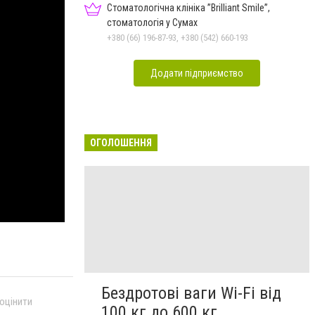
Стоматологічна клініка ”Brilliant Smile”,
стоматологія у Сумах
+380 (66) 196-87-93, +380 (542) 660-193
Додати підприємство
ОГОЛОШЕННЯ
Бездротові ваги Wi-Fi від
 оцінити
100 кг до 600 кг