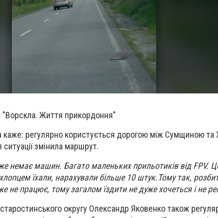
. "Ворскла. Життя прикордоння"
а каже: регулярно користується дорогою між Сумщиною та
 ситуації змінила маршрут.
же немає машин. Багато маленьких прильотиків від FPV. Це
 хлопцем їхали, нарахували більше 10 штук.
Тому так, розбит
е не працює, тому загалом їздити не дуже хочеться і не р
старостинського округу Олександр Яковенко також регуляр