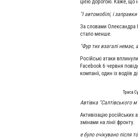
цією дорогою. Каже, що н
"І автомобілі, і заправк
За словами Олександра Я
стало менше.
"Фур тих взагалі немає, 
Російські атаки вплинули
Facebook 6 червня пові
компанії, один із водіїв 
Траса С
Автівка "Салтівського м
Активізацію російських 
змінами на лінії фронту.
е було очікувано після т