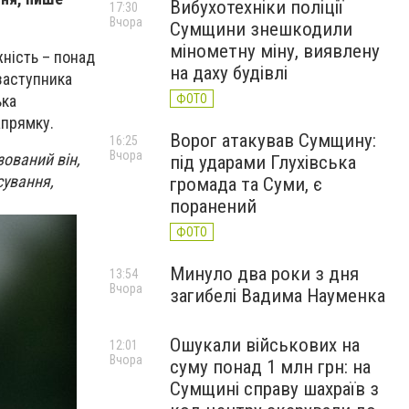
Вибухотехніки поліції
17:30
Вчора
Сумщини знешкодили
мінометну міну, виявлену
жність – понад
на даху будівлі
 заступника
ФОТО
ька
апрямку.
Ворог атакував Сумщину:
16:25
Вчора
зований він,
під ударами Глухівська
сування,
громада та Суми, є
поранений
ФОТО
Минуло два роки з дня
13:54
Вчора
загибелі Вадима Науменка
Ошукали військових на
12:01
Вчора
суму понад 1 млн грн: на
Сумщині справу шахраїв з