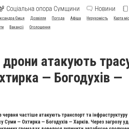
Соціальна опора Сумщини
Новини
ександра Ємця
Дозвілля
Погода
Афіша
Нерухомість
Карта мі
ти
Вакансії
Оголошення
і дрони атакують трас
хтирка — Богодухів —
 з червня частіше атакують транспорт та інфраструктуру
 Суми — Охтирка — Богодухів — Харків. Через загрозу уда
окремих громадах довелося зупинити автобусне сполуче