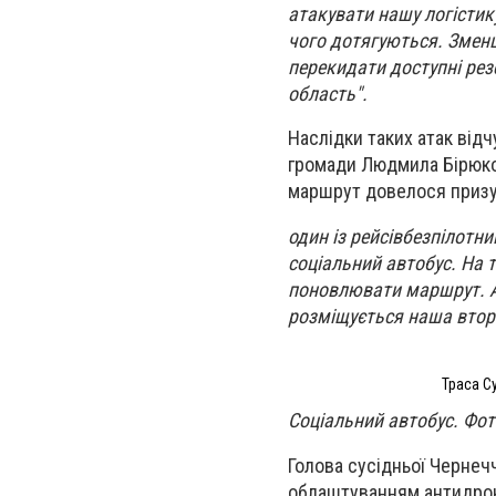
атакувати нашу логістик
чого дотягуються. Змен
перекидати доступні резе
область".
Наслідки таких атак від
громади Людмила Бірюков
маршрут довелося призу
один із рейсівбезпілотни
соціальний автобус. На 
поновлювати маршрут. Ав
розміщується наша втор
Траса С
Соціальний автобус. Фо
Голова сусідньої Чернеч
облаштуванням антидрон