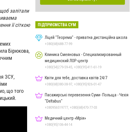
 щоб залітали
азиваема
ння її сіткою
ПІДПРИЄМСТВА СУМ
Ліцей "Теорема" - приватна дистанційна школа
ремих
+380(68)688-77-99
ила Бірюкова,
Клиника Смеяновых - Специализированный
вичним
медицинский ЛОР-центр
+380(54)279-59-45, +380(95)411-61-19
ня ЗСУ,
Квіти для тебе, доставка квітів 24/7
німи
+380(68)380-38-97, +380(95)926-01-47
о, що того
Пасажирські перевезення Суми- Польща - Чехія
пицький.
"Deltabus"
+380956519777, +380(68)470-77-03
Медичний центр «Мрія»
+380(95)106-44-14