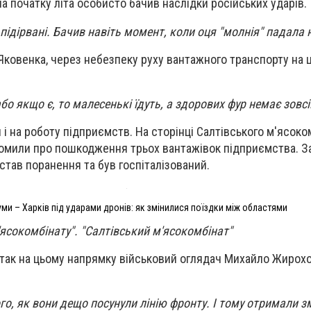
а початку літа особисто бачив наслідки російських ударів.
и підірвані. Бачив навіть момент, коли оця "молнія" падала 
ковенка, через небезпеку руху вантажного транспорту на ц
або якщо є, то малесенькі їдуть, а здорових фур немає зовсі
 і на роботу підприємств. На сторінці Салтівського м'ясоко
домили про пошкодження трьох вантажівок підприємства. З
дістав поранення та був госпіталізований.
уми – Харків під ударами дронів: як змінилися поїздки між областями
'ясокомбінату". "Салтівський м'ясокомбінат"
атак на цьому напрямку військовий оглядач Михайло Жирохо
ого, як вони дещо посунули лінію фронту. І тому отримали з