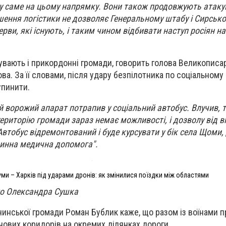
у саме на цьому напрямку. Вони також продовжують атакув
шення логістики не дозволяє Генеральному штабу і Сирськ
рви, які існують, і таким чином відбивати наступ росіян н
чувають і прикордонні громади, говорить голова Великописа
а. За її словами, після удару безпілотника по соціальному
пинити.
й ворожий апарат потрапив у соціальний автобус. Влучив, т
територію громади зараз немає можливості, і дозволу від в
тобус відремонтований і буде курсувати у бік села Щоми,
инна медична допомога".
уми – Харків під ударами дронів: як змінилися поїздки між областями
то Олександра Сушка
чинської громади Роман Бублик каже, що разом із воїнами 
ових коридорів на окремих ділянках дороги.