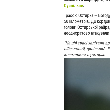
Суспільне
.
Трасою Охтирка — Богодух
50 кілометрів. До кордон
голови Охтирської райра
неодноразово атакували 
"На цій трасі залітали д
військовий, цивільний. 
кошмарили територію