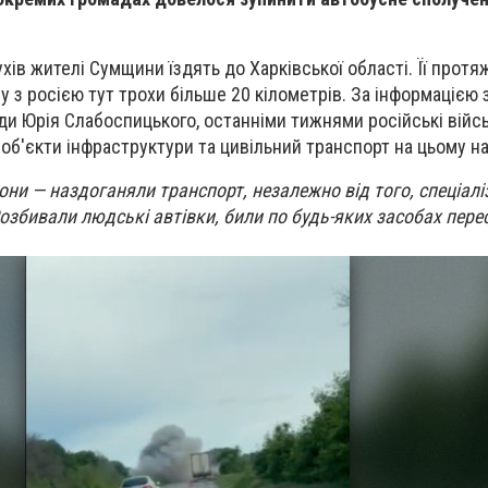
ів жителі Сумщини їздять до Харківської області. Її протя
у з росією тут трохи більше 20 кілометрів. За інформацією
ди Юрія Слабоспицького, останніми тижнями російські війс
об'єкти інфраструктури та цивільний транспорт на цьому н
рони — наздоганяли транспорт, незалежно від того, спеціалі
Розбивали людські автівки, били по будь-яких засобах пере