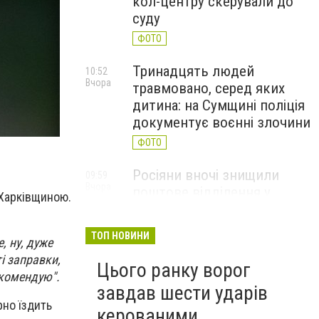
кол-центру скерували до
суду
ФОТО
Тринадцять людей
10:52
Вчора
травмовано, серед яких
дитина: на Сумщині поліція
документує воєнні злочини
ФОТО
Росіяни вночі знищили
09:59
Вчора
поштове відділення у
 Харківщиною.
Глухівській громаді
ФОТО
ТОП НОВИНИ
, ну, дуже
і заправки,
Цього ранку ворог
екомендую".
завдав шести ударів
но їздить
керованими