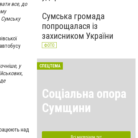
ати все, до
ому
Сумська громада
а Сумську
попрощалася із
захисником України
рівської
 автобусу
ФОТО
очніше, у
СПЕЦТЕМА
ійськових,
 де
Соціальна опора
Сумщини
працюють над
Всі матеріали тут