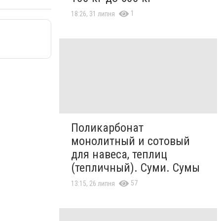
1
18:26, 31 липня
Поликарбонат
монолитный и сотовый
для навеса, теплиц
(тепличный). Суми. Сумы
57
13:15, 26 липня