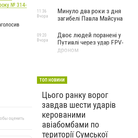
 року № 314-
Минуло два роки з дня
11:36
Вчора
загибелі Павла Майсуна
аголосив
Двоє людей поранені у
09:20
Вчора
Путивлі через удар FPV-
дроном
ТОП НОВИНИ
Цього ранку ворог
завдав шести ударів
керованими
тобы оценить
авіабомбами по
території Сумської