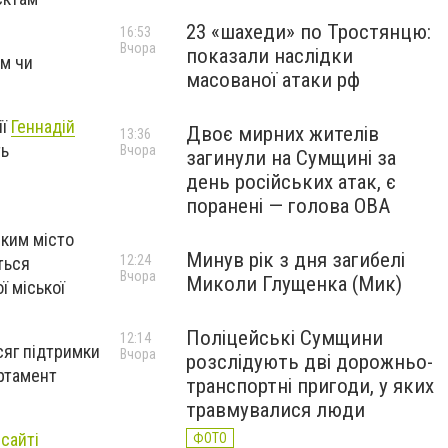
23 «шахеди» по Тростянцю:
16:53
Вчора
показали наслідки
ям чи
масованої атаки рф
ії
Геннадій
Двоє мирних жителів
13:36
ть
Вчора
загинули на Сумщині за
день російських атак, є
поранені — голова ОВА
яким місто
Минув рік з дня загибелі
12:24
ться
Вчора
Миколи Глущенка (Мик)
 міської
Поліцейські Сумщини
12:14
сяг підтримки
Вчора
розслідують дві дорожньо-
артамент
транспортні пригоди, у яких
травмувалися люди
 сайті
ФОТО