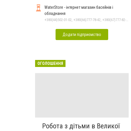
WaterStore - інтернет магазин басейнів і
обладнання
+380(44)502-01-02, +380(66)777-78-42, +380(67)777-82-19, +380(67)890-80-80, +380(73)890-80-80, +380(44)502-01-03
Додати підприємство
ОГОЛОШЕННЯ
Робота з дітьми в Великої