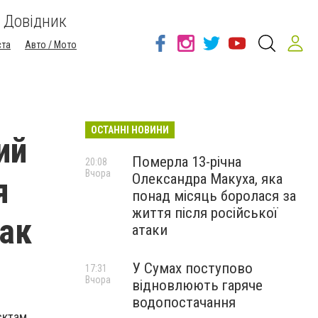
Довідник
ста
Авто / Мото
ОСТАННІ НОВИНИ
ий
Померла 13-річна
20:08
Вчора
Олександра Макуха, яка
я
понад місяць боролася за
життя після російської
так
атаки
У Сумах поступово
17:31
Вчора
відновлюють гаряче
водопостачання
єктам