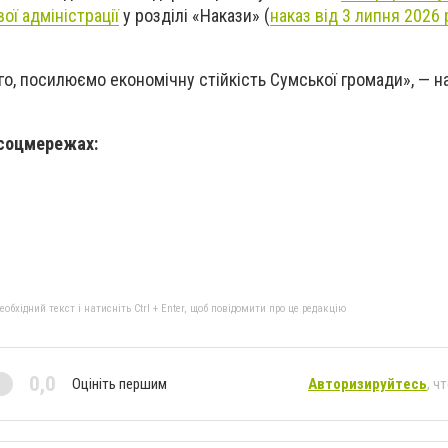
ої адміністрації
у розділі «Накази» (
наказ від 3 липня 2026
о, посилюємо економічну стійкість Сумської громади», — н
 соцмережах:
бхідний текст і натисніть Ctrl + Enter, щоб повідомити про це редакцію
0,0
Оцініть першим
Авторизируйтесь
, ч