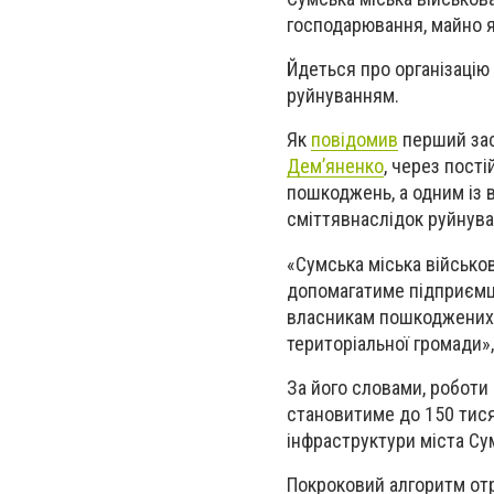
господарювання, майно я
Йдеться про організацію 
руйнуванням.
Як
повідомив
перший зас
Дем’яненко
, через пост
пошкоджень, а одним із 
сміттявнаслідок руйнуван
«Сумська міська військов
допомагатиме підприємця
власникам пошкоджених а
територіальної громади»
За його словами, роботи
становитиме до 150 тися
інфраструктури міста Сум
Покроковий алгоритм от