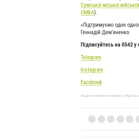
Сумської міської військов
СМВА
).
«Підтримуємо одне одног
Геннадій Дем’яненко.
Підписуйтесь на 0542 у
Telegram
Instagram
Facebook
Якщо ви помітили помилку, виділіть нео