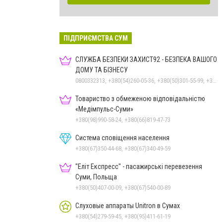
ПІДПРИЄМСТВА СУМ
СЛУЖБА БЕЗПЕКИ ЗАХИСТ92 - БЕЗПЕКА ВАШОГО
ДОМУ ТА БІЗНЕСУ
0800332313, +380(54)260-05-36, +380(50)301-55-99, +380(98)531-44-88, +380(50)531-44-88
Товариство з обмеженою відповідальністю
«Медімпульс-Суми»
+380(98)990-58-24, +380(66)819-47-73
Система сповіщення населення
+380(67)350-44-68, +380(67)340-49-59
"Еліт Експресс" - пасажирські перевезення
Суми, Польща
+380(50)407-00-09, +380(67)540-00-89
Слуховые аппараты Unitron в Сумах
+380(54)279-59-45, +380(95)411-61-19