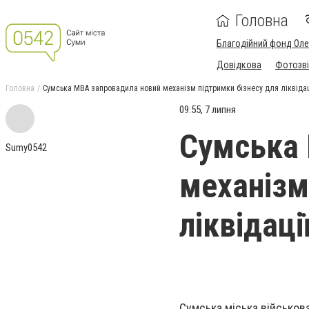
Головна
Благодійний фонд Ол
Довідкова
Фотозві
Головна
Сумська МВА запровадила новий механізм підтримки бізнесу для ліквідац
09:55, 7 липня
Сумська 
Sumy0542
механізм
ліквідаці
Сумська міська військов