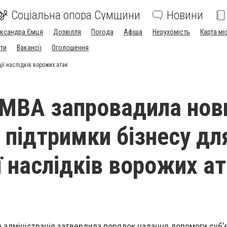
Соціальна опора Сумщини
Новини
ександра Ємця
Дозвілля
Погода
Афіша
Нерухомість
Карта мі
ти
Вакансії
Оголошення
ії наслідків ворожих атак
МВА запровадила нов
 підтримки бізнесу дл
ї наслідків ворожих а
а адміністрація затвердила порядок надання допомоги суб’