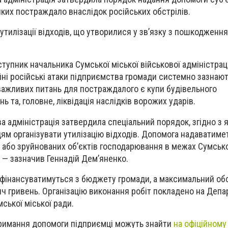
ких постраждало внаслідок російських обстрілів.
утилізації відходів, що утворилися у зв’язку з пошкодженн
тупник начальника Сумської міської військової адміністрац
ійні російські атаки підприємства громади системно зазнаю
важливих питань для постраждалого є купи будівельного
ь та, головне, ліквідація наслідків ворожих ударів.
а адміністрація затвердила спеціальний порядок, згідно з 
м організувати утилізацію відходів. Допомога надаватиме
бо зруйнованих об’єктів господарювання в межах Сумської
, — зазначив Геннадій Дем’яненко.
 фінансуватимуться з бюджету громади, а максимальний об
ч гривень. Організацію виконання робіт покладено на Деп
ської міської ради.
римання допомоги підприємці можуть знайти
на офіційному