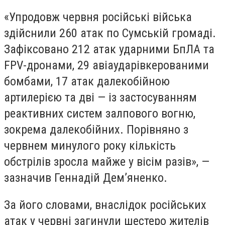
«Упродовж червня російські війська
здійснили 260 атак по Сумській громаді.
Зафіксовано 212 атак ударними
БпЛА
та
FPV-
дронами
, 29
авіаударів
керованими
бомбами, 17 атак далекобійною
артилерією та дві — із застосуванням
реактивних систем залпового вогню,
зокрема далекобійних. Порівняно з
червнем минулого року кількість
обстрілів зросла майже у вісім
разів», —
зазначив Геннадій Дем’
яненко.
За його словами, внаслідок російських
атак у червні загинули шестеро
жителів