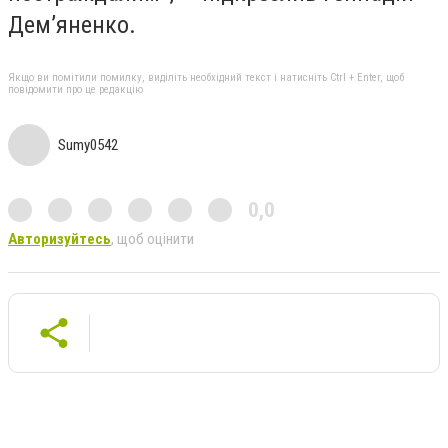
Дем
’
яненко.
Якщо ви помітили помилку, виділіть необхідний текст і натисніть Ctrl + Enter, щоб
повідомити про це редакцію
Sumy0542
0,0
Авторизуйтесь
, щоб оцінити