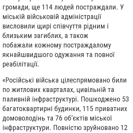
громади, ще 114 людей постраждали
.
У
міській військовій адміністрації
висловили
щирі співчу
ття рідним і
близьким загиблих, а також
побажали
кожному постраждалому
якнайшвидшого
одужання та повної
реабілітації.
«Російські війська цілеспрямовано били
по житлових кварталах, цивільній та
паливній інфраструктурі. Пошкоджено 53
багатоквартирні будинки, 115 приватних
домоволодінь та 76 об
’
єктів міської
інфраструктури. Повністю зруйновано 12