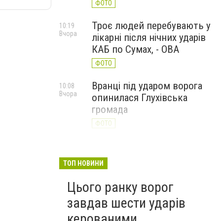
ФОТО
Троє людей перебувають у
10:19
Вчора
лікарні після нічних ударів
КАБ по Сумах, - ОВА
ФОТО
Вранці під ударом ворога
10:08
Вчора
опинилася Глухівська
громада
ФОТО
ТОП НОВИНИ
Цього ранку ворог
завдав шести ударів
керованими