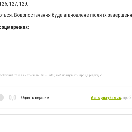
25, 127, 129.
ться. Водопостачання буде відновлене після їх завершенн
 соцмережах:
бхідний текст і натисніть Ctrl + Enter, щоб повідомити про це редакцію
0,0
Оцініть першим
Авторизуйтесь
, щоб