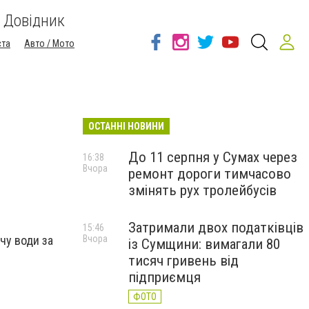
Довідник
ста
Авто / Мото
ОСТАННІ НОВИНИ
и
До 11 серпня у Сумах через
16:38
Вчора
ремонт дороги тимчасово
змінять рух тролейбусів
Затримали двох податківців
15:46
Вчора
чу води за
із Сумщини: вимагали 80
тисяч гривень від
підприємця
ФОТО