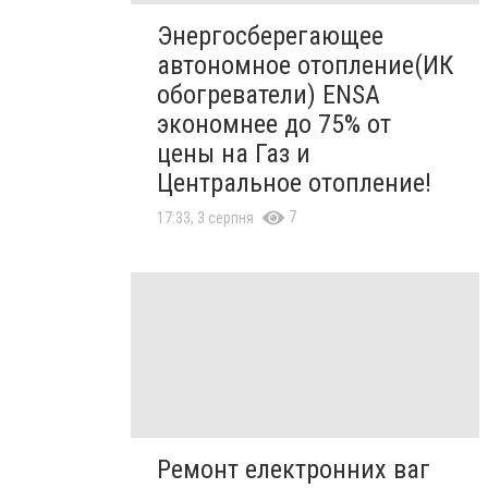
Энергосберегающее
автономное отопление(ИК
обогреватели) ENSA
экономнее до 75% от
цены на Газ и
Центральное отопление!
7
17:33, 3 серпня
Ремонт електронних ваг