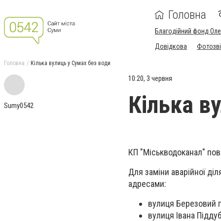
Головна
Благодійний фонд Ол
Довідкова
Фотозві
Головна
Кілька вулиць у Сумах без води
10:20, 3 червня
Кілька в
Sumy0542
КП "Міськводоканал" по
Для заміни аварійної діл
адресами:
вулиця Березовий г
вулиця Івана Піддуб