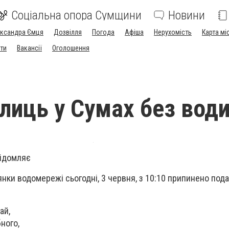
Соціальна опора Сумщини
Новини
ександра Ємця
Дозвілля
Погода
Афіша
Нерухомість
Карта мі
ти
Вакансії
Оголошення
улиць у Сумах без вод
відомляє
янки водомережі сьогодні, 3 червня, з 10:10 припинено пода
ай,
ного,