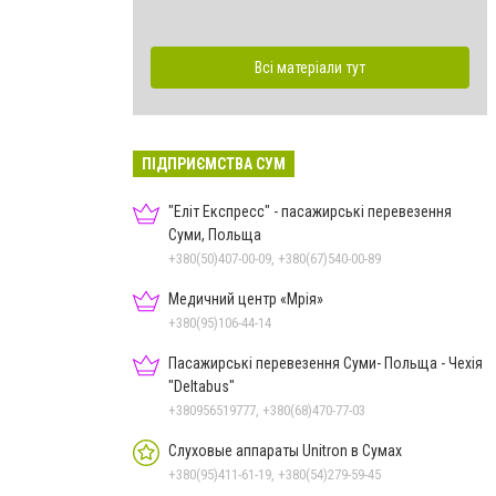
Всі матеріали тут
ПІДПРИЄМСТВА СУМ
"Еліт Експресс" - пасажирські перевезення
Суми, Польща
+380(50)407-00-09, +380(67)540-00-89
Медичний центр «Мрія»
+380(95)106-44-14
Пасажирські перевезення Суми- Польща - Чехія
"Deltabus"
+380956519777, +380(68)470-77-03
Слуховые аппараты Unitron в Сумах
+380(95)411-61-19, +380(54)279-59-45