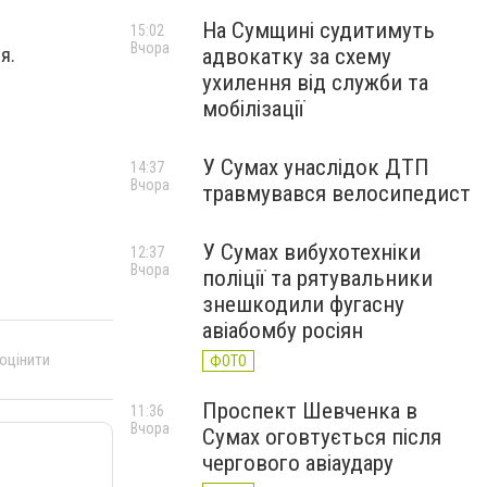
На Сумщині судитимуть
15:02
Вчора
адвокатку за схему
я.
ухилення від служби та
мобілізації
У Сумах унаслідок ДТП
14:37
Вчора
травмувався велосипедист
У Сумах вибухотехніки
12:37
Вчора
поліції та рятувальники
знешкодили фугасну
авіабомбу росіян
 оцінити
ФОТО
Проспект Шевченка в
11:36
Вчора
Сумах оговтується після
чергового авіаудару