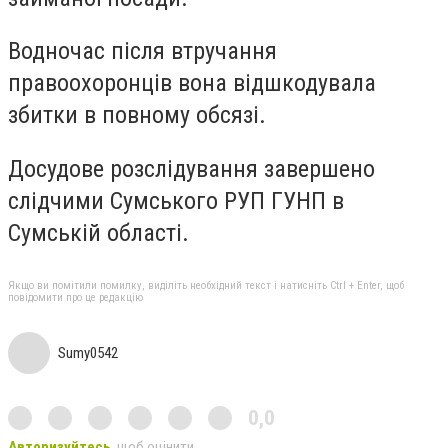
Водночас після втручання
правоохоронців вона відшкодувала
збитки в повному обсязі.
Досудове розслідування завершено
слідчими Сумського РУП ГУНП в
Сумській області.
Якщо ви помітили помилку, виділіть необхідний текст і натисніть Ctrl + Enter, щоб
повідомити про це редакцію
Sumy0542
0,0
Авторизуйтесь
, щоб оцінити