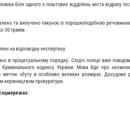
ловіка біля одного з поштових відділень міста відразу пі
явлено та вилучено пакунок із порошкоподібною речовино
о 30 грамів.
лені на відповідну експертизу.
ано в процесуальному порядку. Слідчі поліції вже повідо
7 Кримінального кодексу України. Мова йде про незакон
з метою збуту в особливо великих розмірах. Досудове 
м керівництвом прокуратури.
 соцмережах: