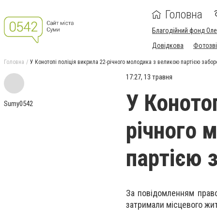
Головна
Благодійний фонд Ол
Довідкова
Фотозві
Головна
У Конотопі поліція викрила 22-річного молодика з великою партією забо
17:27, 13 травня
У Конотоп
Sumy0542
річного 
партією 
За повідомленням правоо
затримали місцевого жит