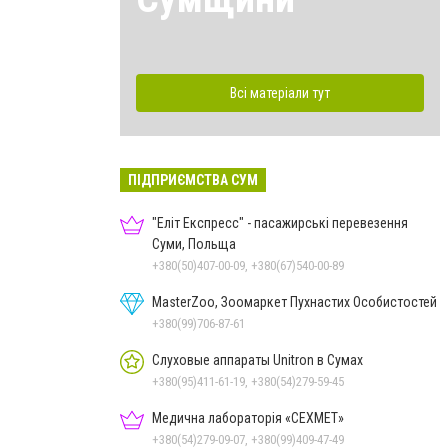
Всі матеріали тут
ПІДПРИЄМСТВА СУМ
"Еліт Експресс" - пасажирські перевезення
Суми, Польща
+380(50)407-00-09, +380(67)540-00-89
MasterZoo, Зоомаркет Пухнастих Особистостей
+380(99)706-87-61
Слуховые аппараты Unitron в Сумах
+380(95)411-61-19, +380(54)279-59-45
Медична лабораторія «СЕХМЕТ»
+380(54)279-09-07, +380(99)409-47-49