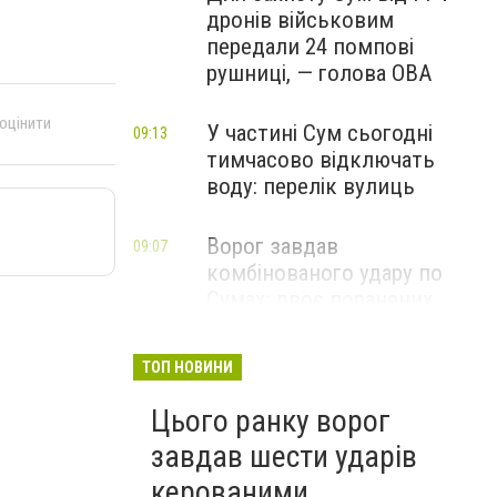
дронів військовим
передали 24 помпові
рушниці, — голова ОВА
 оцінити
У частині Сум сьогодні
09:13
тимчасово відключать
воду: перелік вулиць
Ворог завдав
09:07
комбінованого удару по
Сумах: двоє поранених,
пошкоджені будинки та
інфраструктура
ТОП НОВИНИ
ФОТО
Цього ранку ворог
завдав шести ударів
керованими