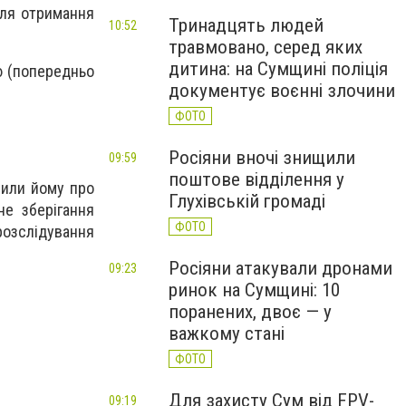
сля отримання
Тринадцять людей
10:52
травмовано, серед яких
дитина: на Сумщині поліція
ю (попередньо
документує воєнні злочини
ФОТО
Росіяни вночі знищили
09:59
поштове відділення у
мили йому про
Глухівській громаді
не зберігання
ФОТО
розслідування
Росіяни атакували дронами
09:23
ринок на Сумщині: 10
поранених, двоє — у
важкому стані
ФОТО
Для захисту Сум від FPV-
09:19