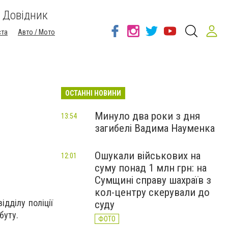
Довідник
ста
Авто / Мото
ОСТАННІ НОВИНИ
Минуло два роки з дня
13:54
загибелі Вадима Науменка
Ошукали військових на
12:01
суму понад 1 млн грн: на
Сумщині справу шахраїв з
кол-центру скерували до
дділу поліції
суду
буту.
ФОТО