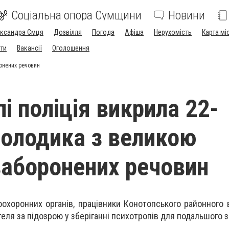
Соціальна опора Сумщини
Новини
ександра Ємця
Дозвілля
Погода
Афіша
Нерухомість
Карта мі
ти
Вакансії
Оголошення
ронених речовин
і поліція викрила 22-
молодика з великою
заборонених речовин
хоронних органів, працівники Конотопського районного ві
еля за підозрою у зберіганні психотропів для подальшого з