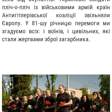
пліч-о-пліч із військовими армій країн
Антигітлерівської коаліції звільняли
Європу. У 81-шу річницю перемоги ми
згадуємо всіх: і воїнів, і цивільних, які
стали жертвами зброї загарбника.