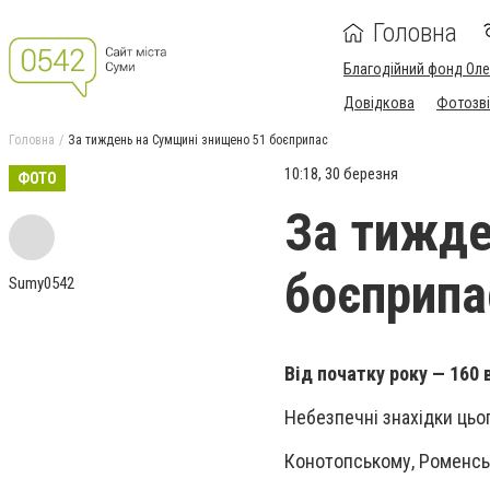
Головна
Благодійний фонд Ол
Довідкова
Фотозві
Головна
За тиждень на Сумщині знищено 51 боєприпас
10:18, 30 березня
ФОТО
За тижде
боєприпа
Sumy0542
Від початку року — 160
Небезпечні знахідки цьо
Конотопському, Роменсь