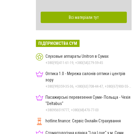
Всі матеріали тут
ПІДПРИЄМСТВА СУМ
Слуховые аппараты Unitron в Сумах
+380(95)411-61-19, +380(54)279-59-45
Оптика 1.0 - Мережа салонів оптики і центрів
зору
+380(99)359-35-36, +380(63)708-44-47, +380(67)900-55-49
Пасажирські перевезення Суми- Польща - Чехія
"Deltabus"
+380956519777, +380(68)470-77-03
hotline.finance: Сервіс Онлайн Страхування
Стоматологічна клініка "Loa Love" у м. Суми