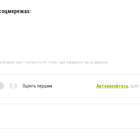
 соцмережах:
бхідний текст і натисніть Ctrl + Enter, щоб повідомити про це редакцію
0,0
Оцініть першим
Авторизуйтесь
, щоб