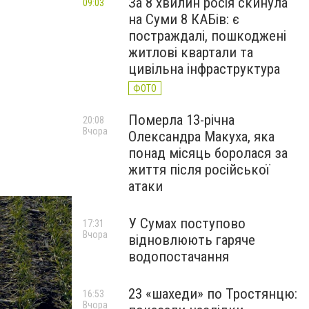
За 8 хвилин росія скинула
09:03
на Суми 8 КАБів: є
постраждалі, пошкоджені
житлові квартали та
цивільна інфраструктура
ФОТО
Померла 13-річна
20:08
Вчора
Олександра Макуха, яка
понад місяць боролася за
життя після російської
атаки
У Сумах поступово
17:31
Вчора
відновлюють гаряче
водопостачання
23 «шахеди» по Тростянцю:
16:53
Вчора