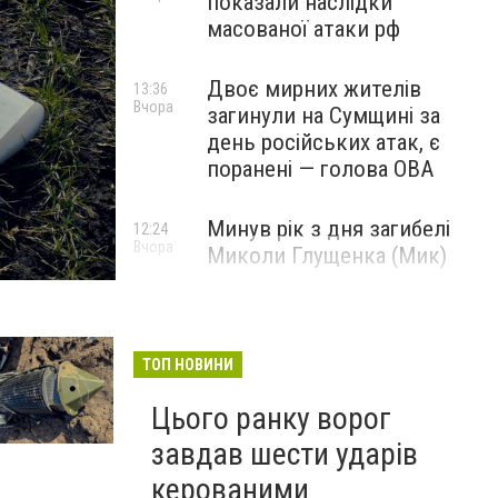
показали наслідки
масованої атаки рф
Двоє мирних жителів
13:36
Вчора
загинули на Сумщині за
день російських атак, є
поранені — голова ОВА
Минув рік з дня загибелі
12:24
Вчора
Миколи Глущенка (Мик)
ТОП НОВИНИ
Цього ранку ворог
завдав шести ударів
керованими