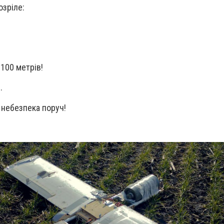
зріле:
 100 метрів!
.
 небезпека поруч!