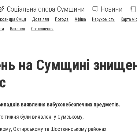
Соціальна опора Сумщини
Новини
ександра Ємця
Дозвілля
Погода
Афіша
Нерухомість
Карта мі
ти
Вакансії
Оголошення
нь на Сумщині знище
с
 випадків виявлення вибухонебезпечних предметів.
го тижня були виявлені у Сумському,
кому, Охтирському та Шосткинському районах.