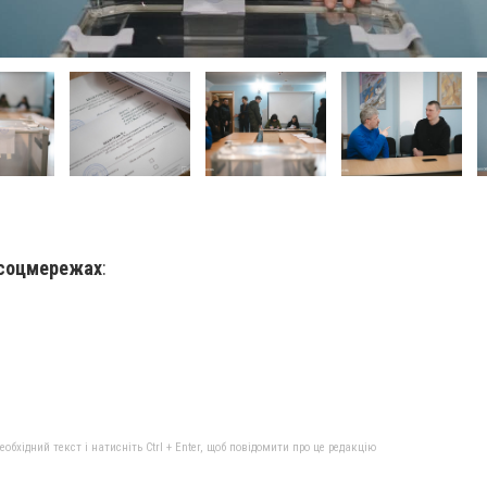
 соцмережах
:
бхідний текст і натисніть Ctrl + Enter, щоб повідомити про це редакцію