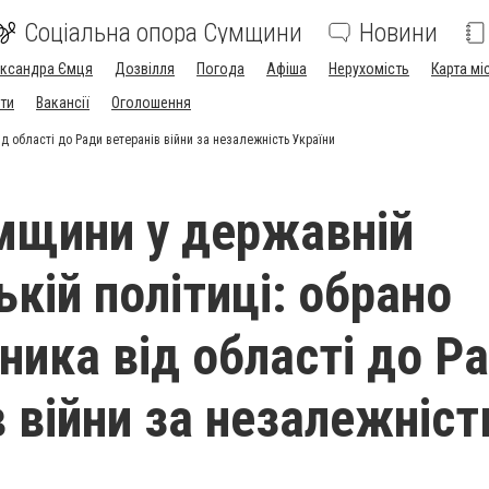
Соціальна опора Сумщини
Новини
ександра Ємця
Дозвілля
Погода
Афіша
Нерухомість
Карта мі
ти
Вакансії
Оголошення
д області до Ради ветеранів війни за незалежність України
мщини у державній
кій політиці: обрано
ника від області до Р
в війни за незалежніст