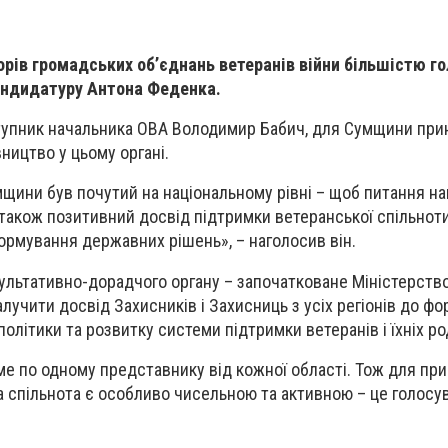
орів громадських об’єднань ветеранів війни більшістю го
андидатуру Антона Феденка.
тупник начальника ОВА Володимир Бабич, для Сумщини при
ництво у цьому органі.
щини був почутий на національному рівні – щоб питання н
 а також позитивний досвід підтримки ветеранської спільноти
ормування державних рішень», – наголосив він.
льтативно-дорадчого органу – започатковане Міністерств
алучити досвід Захисників і Захисниць з усіх регіонів до ф
олітики та розвитку системи підтримки ветеранів і їхніх ро
е по одному представнику від кожної області. Тож для пр
 спільнота є особливо чисельною та активною – це голосу