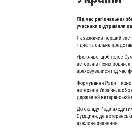
Під час регіональних зб
учасники підтримали к
Як зазначив перший зас
гідне та сильне представ
«Важливо, щоб голос Сум
ветеранів і їхніх родин,
враховувалися під час ф
Формування Ради – консу
ветеранів України, щоб з
державної ветеранської п
До складу Ради входитим
Сумщини, де ветеранська
важливе значення.