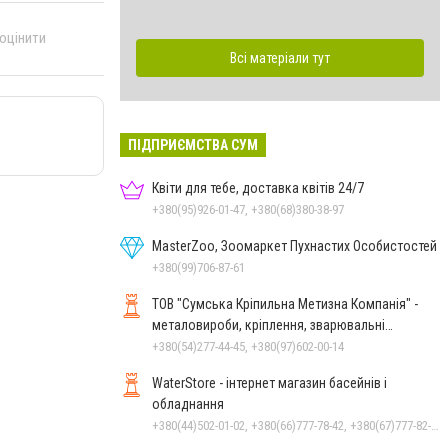
 оцінити
Всі матеріали тут
ПІДПРИЄМСТВА СУМ
Квіти для тебе, доставка квітів 24/7
+380(95)926-01-47, +380(68)380-38-97
MasterZoo, Зоомаркет Пухнастих Особистостей
+380(99)706-87-61
ТОВ "Сумська Кріпильна Метизна Компанія" -
металовироби, кріплення, зварювальні
електроди у м.Суми
+380(54)277-44-45, +380(97)602-00-14
WaterStore - інтернет магазин басейнів і
обладнання
+380(44)502-01-02, +380(66)777-78-42, +380(67)777-82-19, +380(67)890-80-80, +380(73)890-80-80, +380(44)502-01-03