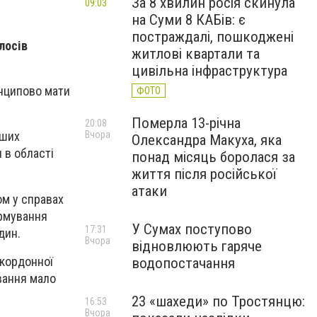
За 8 хвилин росія скинула
09:03
на Суми 8 КАБів: є
постраждалі, пошкоджені
лосів
житлові квартали та
цивільна інфраструктура
нципово мати
ФОТО
Померла 13-річна
20:08
Вчора
аших
Олександра Макуха, яка
 в області
понад місяць боролася за
життя після російської
атаки
ом у справах
ормування
У Сумах поступово
17:31
дин.
Вчора
відновлюють гаряче
икордонної
водопостачання
вання мало
23 «шахеди» по Тростянцю:
16:53
Вчора