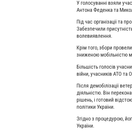
У голосуванні взяли учас
Антона Феденка та Микол
Під час організації та п
Забезпечили присутність 
волевиявлення.
Крім того, збори провел
зниженою мобільністю мо
Більшість голосів учасни
війни, учасників АТО та
Після демобілізації вет
діяльністю. Він перекон
рішень, і готовий відст
політики України.
Згідно з процедурою, йо
України.