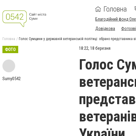
Головна
Благодійний фонд Ол
Довідкова
Фотозві
Головна
Голос Сумщини у державній ветеранській політиці: обрано представника ві
18:22, 18 березня
ФОТО
Голос Су
ветерансь
Sumy0542
представ
ветерані
України