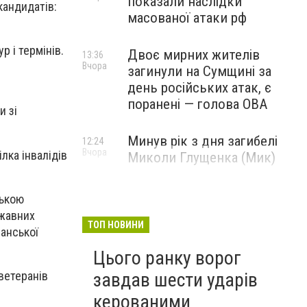
показали наслідки
кандидатів:
масованої атаки рф
 і термінів.
Двоє мирних жителів
13:36
Вчора
загинули на Сумщині за
день російських атак, є
поранені — голова ОВА
и зі
Минув рік з дня загибелі
12:24
Вчора
лка інвалідів
Миколи Глущенка (Мик)
ською
ржавних
ТОП НОВИНИ
ранської
Цього ранку ворог
ветеранів
завдав шести ударів
керованими