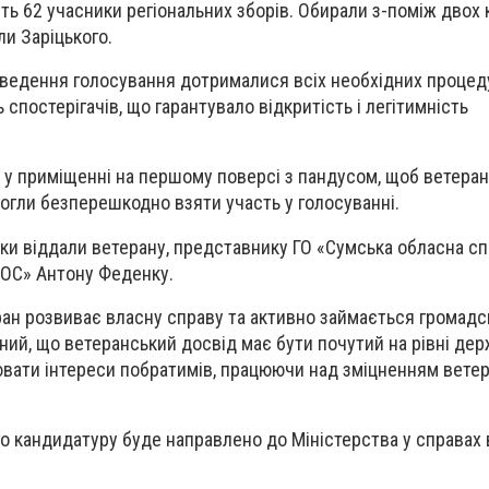
ть 62 учасники регіональних зборів. Обирали з-поміж двох 
и Заріцького.
роведення голосування дотрималися всіх необхідних процедур
спостерігачів, що гарантувало відкритість і легітимність
и у приміщенні на першому поверсі з пандусом, щоб ветеран
гли безперешкодно взяти участь у голосуванні.
ки віддали ветерану, представнику ГО «Сумська обласна спі
 ООС» Антону Феденку.
еран розвиває власну справу та активно займається громад
аний, що ветеранський досвід має бути почутий на рівні де
оювати інтереси побратимів, працюючи над зміцненням вете
го кандидатуру буде направлено до Міністерства у справах 