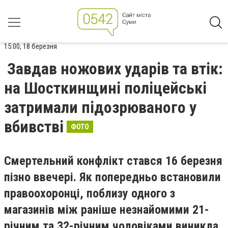
15:00, 18 березня
Завдав ножових ударів та втік:
на Шосткинщині поліцейські
затримали підозрюваного у
вбивстві
ФОТО
Смертельний конфлікт стався 16 березня
пізно ввечері. Як попередньо встановили
правоохоронці, поблизу одного з
магазинів між раніше незнайомими 21-
річним та 32-річним чоловіками виникла