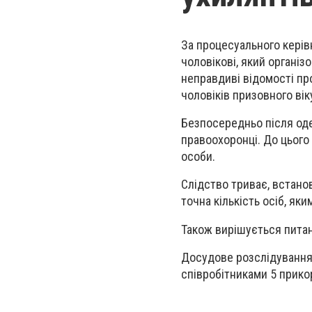
За процесуального керів
чоловікові, який організ
неправдиві відомості про
чоловіків призовного вік
Безпосередньо після оде
правоохоронці. До цього
особи.
Слідство триває, встано
точна кількість осіб, як
Також вирішується пита
Досудове розслідування 
співробітниками 5 прико