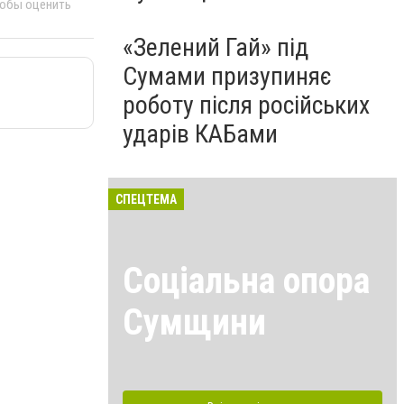
тобы оценить
«Зелений Гай» під
Сумами призупиняє
роботу після російських
ударів КАБами
СПЕЦТЕМА
Соціальна опора
Сумщини