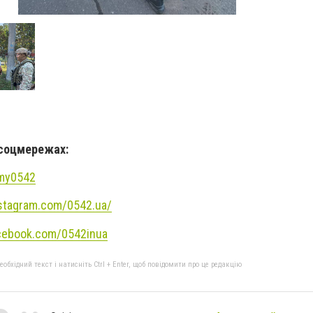
 соцмережах:
umy0542
stagram.com/0542.ua/
cebook.com/0542inua
бхідний текст і натисніть Ctrl + Enter, щоб повідомити про це редакцію