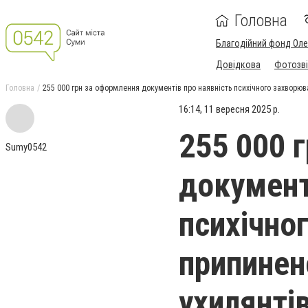
Головна
Благодійний фонд Ол
Довідкова
Фотозві
Головна
255 000 грн за оформлення документів про наявність психічного захворюв
16:14, 11 вересня 2025 р.
255 000 
Sumy0542
документ
психічно
припинен
ухилянті