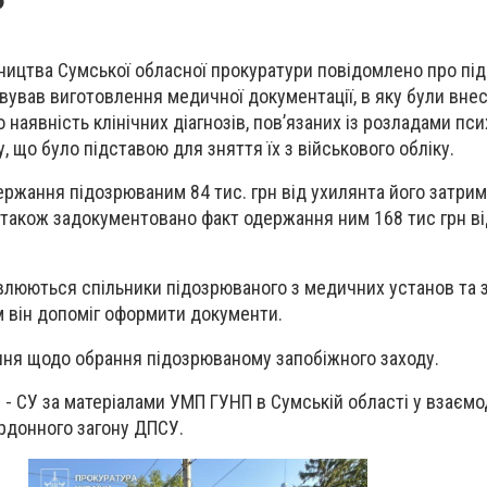
ництва Сумської обласної прокуратури повідомлено про пі
овував виготовлення медичної документації, в яку були внес
 наявність клінічних діагнозів, пов’язаних із розладами псих
у, що було підставою для зняття їх з військового обліку.
ржання підозрюваним 84 тис. грн від ухилянта його затри
 також задокументовано факт одержання ним 168 тис грн ві
влюються спільники підозрюваного з медичних установ та 
им він допоміг оформити документи.
ння щодо обрання підозрюваному запобіжного заходу.
- СУ за матеріалами УМП ГУНП в Сумській області у взаємоді
рдонного загону ДПСУ.