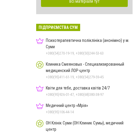
Всі матеріали тут
ПІДПРИЄМСТВА СУМ
Психотерапевтична поліклініка (анонімно) у м.
Суми
+380(54)270-19-19, +380(50)244-53-63
Клиника Смеяновых - Специализированный
медицинский ЛОР-центр
+380(95)411-61-19, +380(54)279-59-45
Квіти для тебе, доставка квітів 24/7
+380(95)926-01-47, +380(68)380-38-97
Медичний центр «Мрія»
+380(95)106-44-14
ОН Клінік Суми (ОН Клиник Сумы), медичний
центр