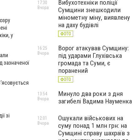
Вибухотехніки поліції
17:30
Вчора
Сумщини знешкодили
мінометну міну, виявлену
дозру
на даху будівлі
ені
ФОТО
іки, у
Ворог атакував Сумщину:
16:25
Вчора
під ударами Глухівська
мали
громада та Суми, є
д зазначеної
поранений
ФОТО
з’ясовується
Минуло два роки з дня
13:54
Вчора
загибелі Вадима Науменка
ї зі
Ошукали військових на
12:01
Вчора
суму понад 1 млн грн: на
Сумщині справу шахраїв з