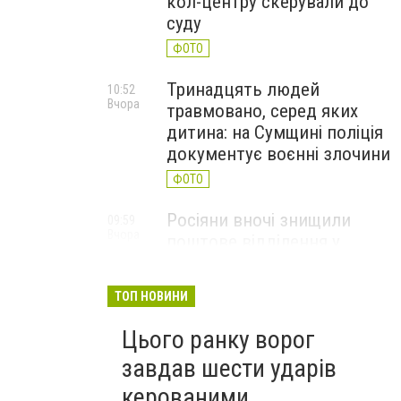
кол-центру скерували до
суду
ФОТО
Тринадцять людей
10:52
Вчора
травмовано, серед яких
дитина: на Сумщині поліція
документує воєнні злочини
ФОТО
Росіяни вночі знищили
09:59
Вчора
поштове відділення у
Глухівській громаді
ФОТО
ТОП НОВИНИ
Цього ранку ворог
завдав шести ударів
керованими