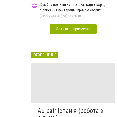
Сімейна поліклініка - консультації лікарів,
підписання декларацій, прийом хворих
дорослих та дітей
(0542) 700-333, (095) 189-20-10
Додати підприємство
ОГОЛОШЕННЯ
Au pair Іспанія (робота з