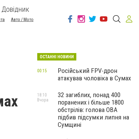
Довідник
ста
Авто / Мото
ОСТАННІ НОВИНИ
Російський FPV-дрон
00:15
атакував чоловіка в Сумах
32 загиблих, понад 400
мах
18:10
Вчора
поранених і більше 1800
обстрілів: голова ОВА
підбив підсумки липня на
Сумщині