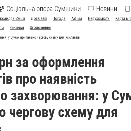
Соціальна опора Сумщини
Новини
ександра Ємця
Дозвілля
Погода
Афіша
Нерухомість
Карта мі
ти
Вакансії
Оголошення
ання: у Сумах припинено чергову схему для ухилянтів
грн за оформлення
ів про наявність
го захворювання: у Су
о чергову схему для
в