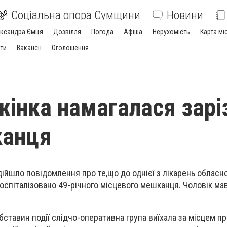
Соціальна опора Сумщини
Новини
ександра Ємця
Дозвілля
Погода
Афіша
Нерухомість
Карта мі
ти
Вакансії
Оголошення
жінка намагалася зарі
канця
дійшло повідомлення про те,що до однієї з лікарень обласно
оспіталізовано 49-річного місцевого мешканця. Чоловік ма
ставин події слідчо-оперативна група виїхала за місцем 