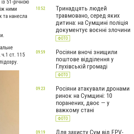
 із 51-річною
Тринадцять людей
між ними
10:52
травмовано, серед яких
ж та нанесла
дитина: на Сумщині поліція
документує воєнні злочини
и.
ФОТО
нальне
Росіяни вночі знищили
09:59
ч.1 ст. 115
поштове відділення у
підозру.
Глухівській громаді
ФОТО
Росіяни атакували дронами
09:23
ринок на Сумщині: 10
поранених, двоє — у
важкому стані
ФОТО
Для захисту Сум від FPV-
09:19