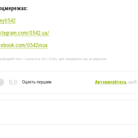
соцмережах:
umy0542
stagram.com/0542.ua/
cebook.com/0542inua
бхідний текст і натисніть Ctrl + Enter, щоб повідомити про це редакцію
0,0
Оцініть першим
Авторизуйтесь
, щоб