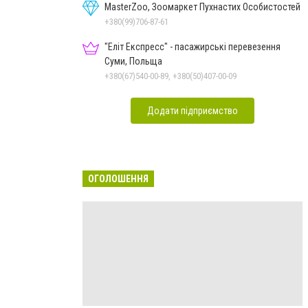
MasterZoo, Зоомаркет Пухнастих Особистостей
+380(99)706-87-61
"Еліт Експресс" - пасажирські перевезення
Суми, Польща
+380(67)540-00-89, +380(50)407-00-09
Додати підприємство
ОГОЛОШЕННЯ