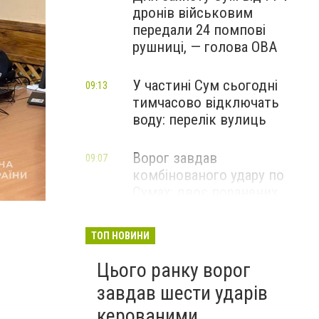
дронів військовим
передали 24 помпові
рушниці, — голова ОВА
У частині Сум сьогодні
09:13
тимчасово відключать
воду: перелік вулиць
Ворог завдав
09:07
комбінованого удару по
Сумах: двоє поранених,
пошкоджені будинки та
інфраструктура
ТОП НОВИНИ
ФОТО
Цього ранку ворог
завдав шести ударів
керованими