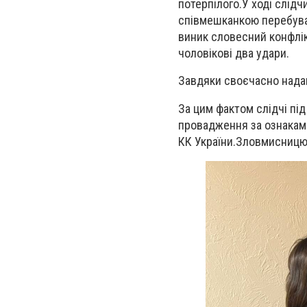
потерпілого.У ході слідч
співмешканкою перебувал
виник словесний конфлікт
чоловікові два удари.
Завдяки своєчасно надан
За цим фактом слідчі пі
провадження за ознаками
КК України.Зловмисницю