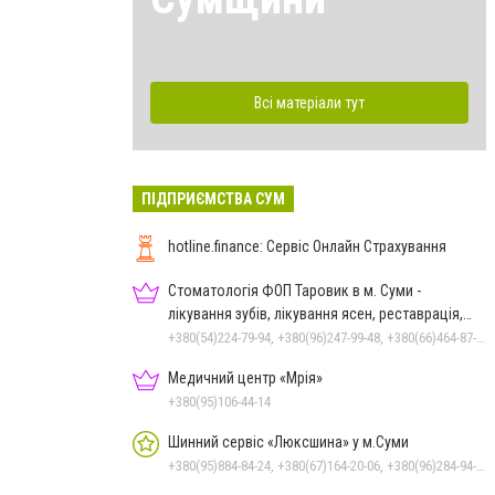
Всі матеріали тут
ПІДПРИЄМСТВА СУМ
hotline.finance: Сервіс Онлайн Страхування
Стоматологія ФОП Таровик в м. Суми -
лікування зубів, лікування ясен, реставрація,
протезування
+380(54)224-79-94, +380(96)247-99-48, +380(66)464-87-70
Медичний центр «Мрія»
+380(95)106-44-14
Шинний сервіс «Люксшина» у м.Суми
+380(95)884-84-24, +380(67)164-20-06, +380(96)284-94-74, +380(50)080-54-94