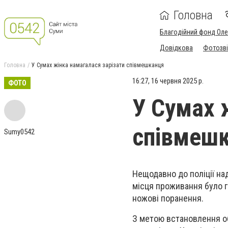
Головна
Благодійний фонд Ол
Довідкова
Фотозві
Головна
У Сумах жінка намагалася зарізати співмешканця
16:27, 16 червня 2025 р.
ФОТО
У Сумах 
співмеш
Sumy0542
Нещодавно до поліції на
місця проживання було г
ножові поранення.
З метою встановлення об