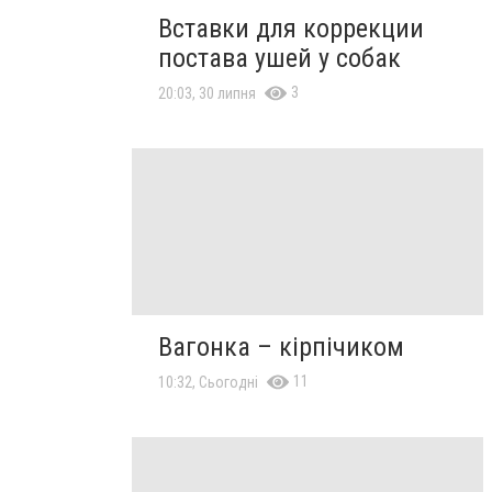
Вставки для коррекции
постава ушей у собак
3
20:03, 30 липня
Вагонка – кірпічиком
11
10:32, Сьогодні