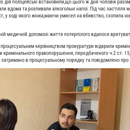
их дій поліцейські встановили,що цього ж дня чоловік разом
и вдома та розпивали алкогольні напої. Під час застілля 
, у ході якого жінка,маючи умисел на вбивство, схопила ні
ій медичній допомозі життя потерпілого вдалося врятуват
д процесуальним керівництвом прокуратури відкрили кримі
 кримінального правопорушення, передбаченого ч.2 ст. 15, 
 затримано в процесуальному порядку та повідомлено про 