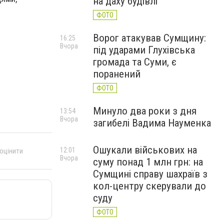
на даху будівлі
ФОТО
Ворог атакував Сумщину:
16:25
Вчора
під ударами Глухівська
громада та Суми, є
поранений
ФОТО
Минуло два роки з дня
13:54
Вчора
загибелі Вадима Науменка
Ошукали військових на
12:01
 оцінити
Вчора
суму понад 1 млн грн: на
Сумщині справу шахраїв з
кол-центру скерували до
суду
ФОТО