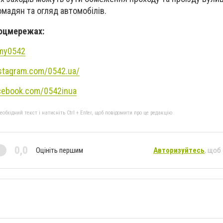
омадян та огляд автомобілів.
соцмережах:
umy0542
stagram.com/0542.ua/
cebook.com/0542inua
бхідний текст і натисніть Ctrl + Enter, щоб повідомити про це редакцію
0,0
Оцініть першим
Авторизуйтесь
, щоб