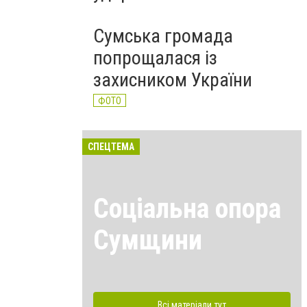
Сумська громада
попрощалася із
захисником України
ФОТО
СПЕЦТЕМА
Соціальна опора
Сумщини
Всі матеріали тут