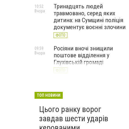
Тринадцять людей
10:52
Вчора
травмовано, серед яких
дитина: на Сумщині поліція
документує воєнні злочини
ФОТО
Росіяни вночі знищили
09:59
Вчора
поштове відділення у
Глухівській громаді
ФОТО
Росіяни атакували дронами
09:23
Вчора
ринок на Сумщині: 10
ТОП НОВИНИ
поранених, двоє — у
важкому стані
Цього ранку ворог
ФОТО
завдав шести ударів
керованими