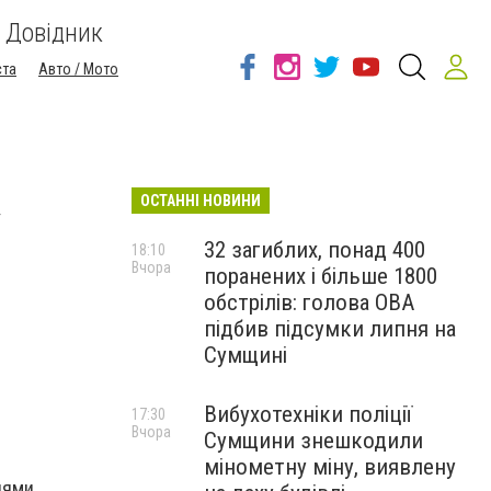
Довідник
ста
Авто / Мото
ОСТАННІ НОВИНИ
У
32 загиблих, понад 400
18:10
Вчора
поранених і більше 1800
обстрілів: голова ОВА
підбив підсумки липня на
Сумщині
Вибухотехніки поліції
17:30
Вчора
Сумщини знешкодили
мінометну міну, виявлену
цями,