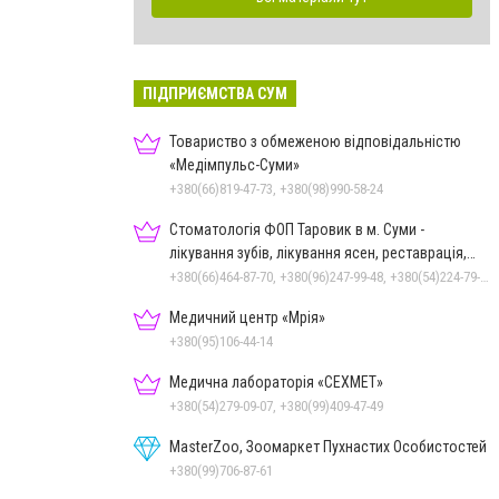
ПІДПРИЄМСТВА СУМ
Товариство з обмеженою відповідальністю
«Медімпульс-Суми»
+380(66)819-47-73, +380(98)990-58-24
Стоматологія ФОП Таровик в м. Суми -
лікування зубів, лікування ясен, реставрація,
протезування
+380(66)464-87-70, +380(96)247-99-48, +380(54)224-79-94
Медичний центр «Мрія»
+380(95)106-44-14
Медична лабораторія «СЕХМЕТ»
+380(54)279-09-07, +380(99)409-47-49
MasterZoo, Зоомаркет Пухнастих Особистостей
+380(99)706-87-61