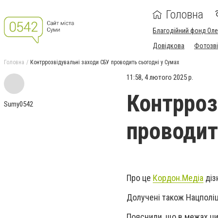
Головна
Благодійний фонд Ол
Довідкова
Фотозві
Головна
Контррозвідувальні заходи СБУ проводить сьогодні у Сумах
11:58, 4 лютого 2025 р.
Контрроз
Sumy0542
проводит
Про це
Кордон.Медіа
діз
Долучені також Нацполіц
Пояснили, що в межах ци