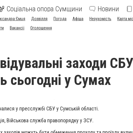
Соціальна опора Сумщини
Новини
ександра Ємця
Дозвілля
Погода
Афіша
Нерухомість
Карта мі
ти
Вакансії
Оголошення
відувальні заходи СБ
ь сьогодні у Сумах
налися у пресслужбі СБУ у Сумській області.
ія, Військова служба правопорядку у ЗСУ.
х заходів можуть бути обмеження проходу та проїзду вули