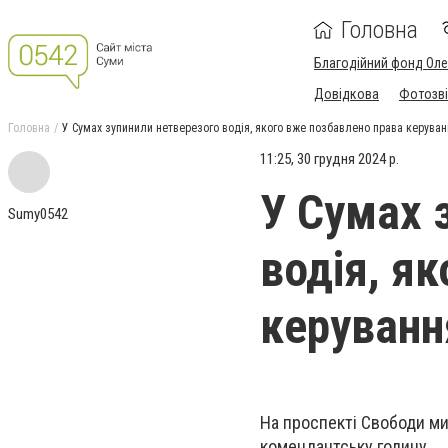
Головна
Благодійний фонд Ол
Довідкова
Фотозві
Головна
У Сумах зупинили нетверезого водія, якого вже позбавлено права керуван
11:25, 30 грудня 2024 р.
У Сумах 
Sumy0542
водія, я
керуванн
На проспекті Свободи ми
комендантську годину.