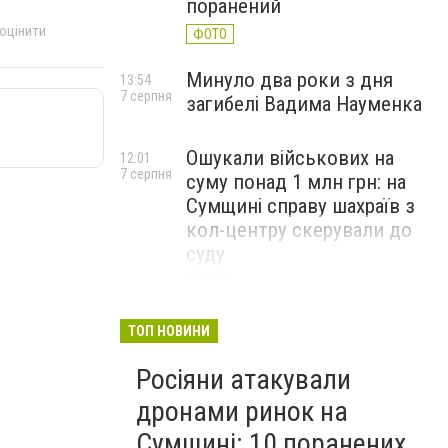
поранений
 оцінити
ФОТО
Минуло два роки з дня
13:54
7 серпня
загибелі Вадима Науменка
Ошукали військових на
12:01
7 серпня
суму понад 1 млн грн: на
Сумщині справу шахраїв з
кол-центру скерували до
суду
ФОТО
ТОП НОВИНИ
Росіяни атакували
дронами ринок на
Сумщині: 10 поранених,