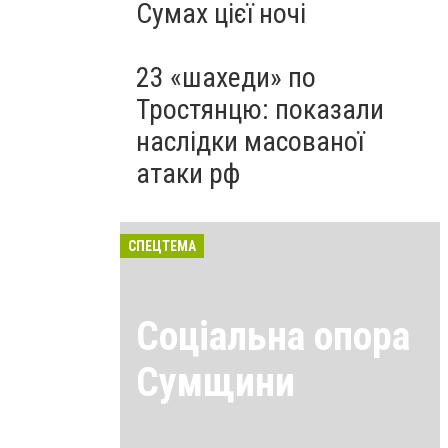
Сумах цієї ночі
23 «шахеди» по
Тростянцю: показали
наслідки масованої
атаки рф
СПЕЦТЕМА
Соціальна опора
Сумщини