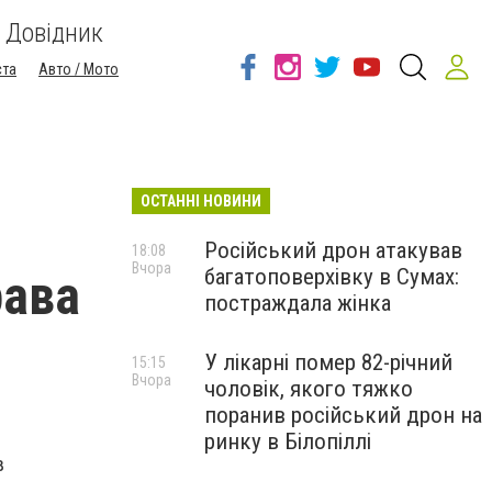
Довідник
ста
Авто / Мото
ОСТАННІ НОВИНИ
Російський дрон атакував
18:08
Вчора
багатоповерхівку в Сумах:
рава
постраждала жінка
У лікарні помер 82-річний
15:15
Вчора
чоловік, якого тяжко
поранив російський дрон на
ринку в Білопіллі
в