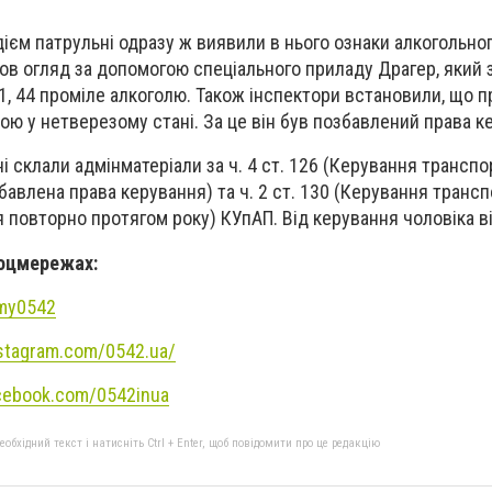
дієм патрульні одразу ж виявили в нього ознаки алкогольног
ов огляд за допомогою спеціального приладу Драгер, який 
1, 44 проміле алкоголю. Також інспектори встановили, що п
ою у нетверезому стані. За це він був позбавлений права к
і склали адмінматеріали за ч. 4 ст. 126 (Керування трансп
бавлена права керування) та ч. 2 ст. 130 (Керування транс
ня повторно протягом року) КУпАП. Від керування чоловіка 
соцмережах:
umy0542
stagram.com/0542.ua/
cebook.com/0542inua
бхідний текст і натисніть Ctrl + Enter, щоб повідомити про це редакцію