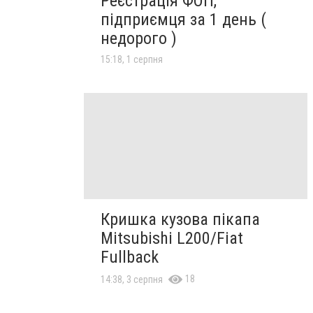
Реєстрація ФОП,
підприємця за 1 день (
недорого )
15:18, 1 серпня
Кришка кузова пікапа
Mitsubishi L200/Fiat
Fullback
18
14:38, 3 серпня