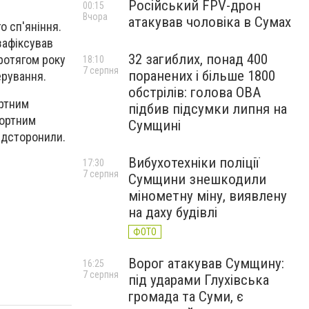
Російський FPV-дрон
00:15
Вчора
атакував чоловіка в Сумах
о сп'яніння.
зафіксував
32 загиблих, понад 400
ротягом року
18:10
7 серпня
поранених і більше 1800
ерування.
обстрілів: голова ОВА
ортним
підбив підсумки липня на
портним
Сумщині
відсторонили.
Вибухотехніки поліції
17:30
7 серпня
Сумщини знешкодили
мінометну міну, виявлену
на даху будівлі
ФОТО
Ворог атакував Сумщину:
16:25
7 серпня
під ударами Глухівська
громада та Суми, є