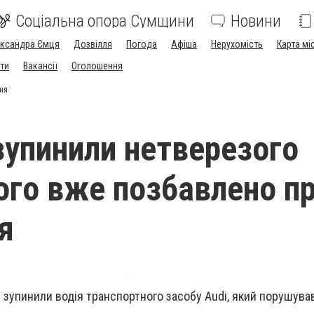
Соціальна опора Сумщини
Новини
ександра Ємця
Дозвілля
Погода
Афіша
Нерухомість
Карта мі
ти
Вакансії
Оголошення
ня
зупинили нетверезого
кого вже позбавлено п
я
 зупинили водія транспортного засобу Audi, який порушува