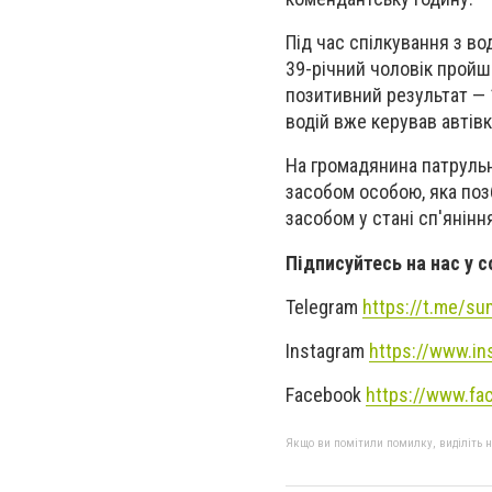
Під час спілкування з во
39-річний чоловік пройш
позитивний результат — 
водій вже керував автівк
На громадянина патрульн
засобом особою, яка поз
засобом у стані сп'янін
Підписуйтесь на нас у 
Telegram
https://t.me/s
Instagram
https://www.in
Facebook
https://www.fa
Якщо ви помітили помилку, виділіть нео