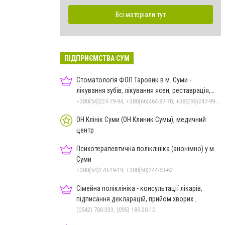
Всі матеріали тут
ПІДПРИЄМСТВА СУМ
Стоматологія ФОП Таровик в м. Суми -
лікування зубів, лікування ясен, реставрація,
протезування
+380(54)224-79-94, +380(66)464-87-70, +380(96)247-99-48
ОН Клінік Суми (ОН Клиник Сумы), медичний
центр
Психотерапевтична поліклініка (анонімно) у м.
Суми
+380(54)270-19-19, +380(50)244-53-63
Сімейна поліклініка - консультації лікарів,
підписання декларацій, прийом хворих
дорослих та дітей
(0542) 700-333, (095) 189-20-10