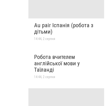
Au pair Іспанія (робота з
дітьми)
14:44, 2 серпня
Робота вчителем
англійської мови у
Таїланді
14:44, 2 серпня