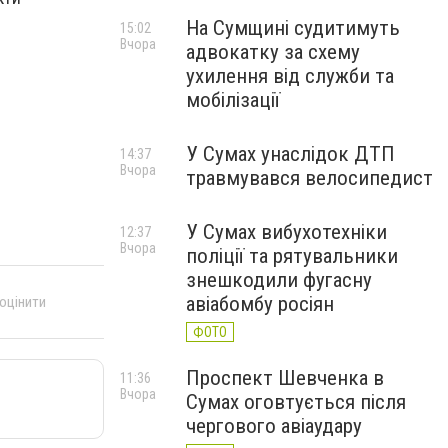
На Сумщині судитимуть
15:02
Вчора
адвокатку за схему
ухилення від служби та
мобілізації
У Сумах унаслідок ДТП
14:37
Вчора
травмувався велосипедист
У Сумах вибухотехніки
12:37
Вчора
поліції та рятувальники
знешкодили фугасну
авіабомбу росіян
 оцінити
ФОТО
Проспект Шевченка в
11:36
Вчора
Сумах оговтується після
чергового авіаудару