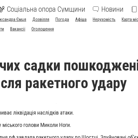
Соціальна опора Сумщини
Новини
ександра Ємця
Дозвілля
Погода
Афіша
Нерухомість
Карта мі
ти
Вакансії
Оголошення
чих садки пошкоджені
ісля ракетного удару
ває ліквідація наслідків атаки.
 міського голови Миколи Ноги.
дня рф завдала ракетного удару по Шостці. Зруйновані обʼє