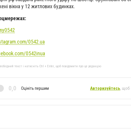
ені вікна у 12 житлових будинках.
соцмережах:
umy0542
nstagram.com/0542.ua
cebook.com/0542inua
бхідний текст і натисніть Ctrl + Enter, щоб повідомити про це редакцію
0,0
Оцініть першим
Авторизуйтесь
, щоб