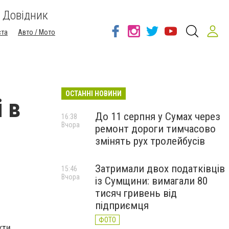
Довідник
ста
Авто / Мото
ОСТАННІ НОВИНИ
 в
До 11 серпня у Сумах через
16:38
Вчора
ремонт дороги тимчасово
змінять рух тролейбусів
Затримали двох податківців
15:46
Вчора
із Сумщини: вимагали 80
тисяч гривень від
підприємця
ФОТО
кти