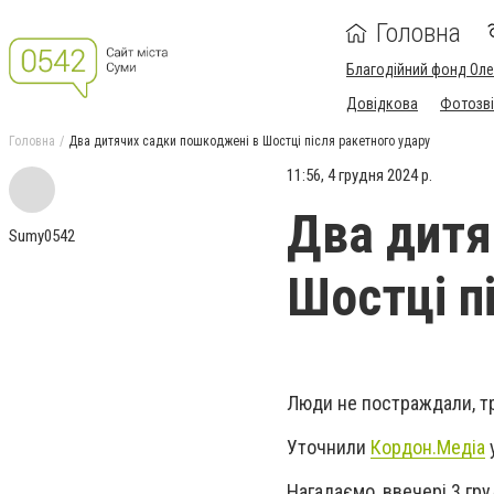
Головна
Благодійний фонд Ол
Довідкова
Фотозві
Головна
Два дитячих садки пошкоджені в Шостці після ракетного удару
11:56, 4 грудня 2024 р.
Два дитя
Sumy0542
Шостці п
Люди не постраждали, три
Уточнили
Кордон.Медіа
у
Нагадаємо, ввечері 3 гру