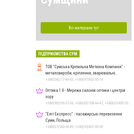
Всі матеріали тут
ПІДПРИЄМСТВА СУМ
ТОВ "Сумська Кріпильна Метизна Компанія" -
металовироби, кріплення, зварювальні
електроди у м.Суми
+380(54)277-44-45, +380(97)602-00-14
Оптика 1.0 - Мережа салонів оптики і центрів
зору
+380(99)359-35-36, +380(63)708-44-47, +380(67)900-55-49
"Еліт Експресс" - пасажирські перевезення
Суми, Польща
+380(67)540-00-89, +380(50)407-00-09