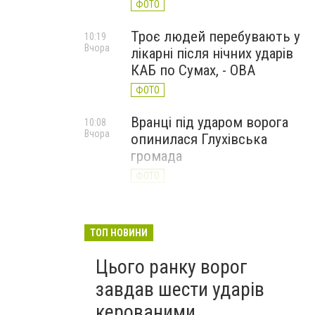
ФОТО
Троє людей перебувають у
10:19
Вчора
лікарні після нічних ударів
КАБ по Сумах, - ОВА
ФОТО
Вранці під ударом ворога
10:08
Вчора
опинилася Глухівська
громада
ФОТО
ТОП НОВИНИ
Цього ранку ворог
завдав шести ударів
керованими