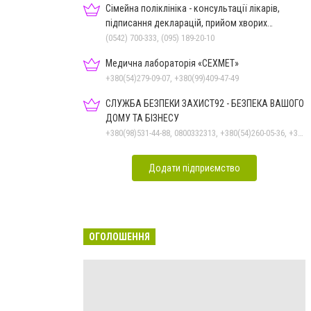
Сімейна поліклініка - консультації лікарів,
підписання декларацій, прийом хворих
дорослих та дітей
(0542) 700-333, (095) 189-20-10
Медична лабораторія «СЕХМЕТ»
+380(54)279-09-07, +380(99)409-47-49
СЛУЖБА БЕЗПЕКИ ЗАХИСТ92 - БЕЗПЕКА ВАШОГО
ДОМУ ТА БІЗНЕСУ
+380(98)531-44-88, 0800332313, +380(54)260-05-36, +380(50)301-55-99, +380(50)531-44-88
Додати підприємство
ОГОЛОШЕННЯ