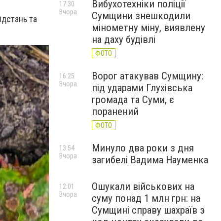
Вибухотехніки поліції
17:30
Вчора
Сумщини знешкодили
ідстань та
мінометну міну, виявлену
на даху будівлі
ФОТО
Ворог атакував Сумщину:
16:25
Вчора
під ударами Глухівська
громада та Суми, є
поранений
ФОТО
Минуло два роки з дня
13:54
Вчора
загибелі Вадима Науменка
Ошукали військових на
12:01
Вчора
суму понад 1 млн грн: на
Сумщині справу шахраїв з