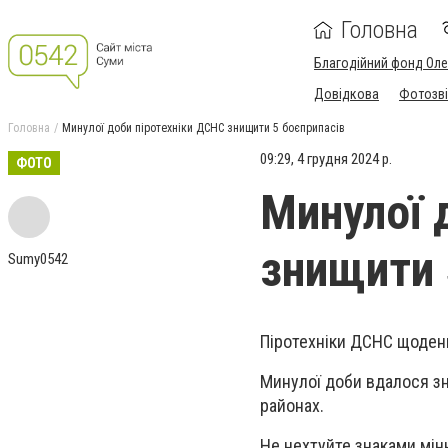
Головна
Благодійний фонд Ол
Довідкова
Фотозві
Головна
Минулої доби піротехніки ДСНС знищити 5 боєприпасів
09:29, 4 грудня 2024 р.
ФОТО
Минулої 
знищити 
Sumy0542
Піротехніки ДСНС щоден
Минулої доби вдалося з
районах.
Не нехтуйте знаками мін