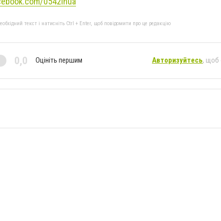
cebook.com/0542inua
бхідний текст і натисніть Ctrl + Enter, щоб повідомити про це редакцію
0,0
Оцініть першим
Авторизуйтесь
, щоб