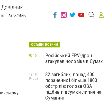
Довідник
ста
Авто / Мото
ОСТАННІ НОВИНИ
Російський FPV-дрон
00:15
атакував чоловіка в Сумах
32 загиблих, понад 400
18:10
Вчора
поранених і більше 1800
обстрілів: голова ОВА
підбив підсумки липня на
ткинському
Сумщині