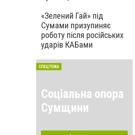
«Зелений Гай» під
Сумами призупиняє
роботу після російських
ударів КАБами
СПЕЦТЕМА
Соціальна опора
Сумщини