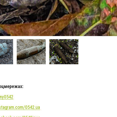
соцмережах:
umy0542
nstagram.com/0542.ua