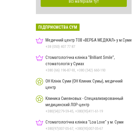
Всі матеріали тут
ПІДПРИЄМСТВА СУМ
Медичний центр ТОВ «ВЕРБА МЕДІКАЛ» у м.Суми
+38 (050) 407 77 87
Стоматологічна клініка ”Brilliant Smile”,
стоматологія у Сумах
+380 (66) 196-87-93, +380 (542) 660-193
ОН Клінік Суми (ОН Клиник Сумы), медичний
центр
Клиника Смеяновых - Специализированный
медицинский ЛОР-центр
+380(54)279-59-45, +380(95)411-61-19
Стоматологічна клініка "Loa Love" у м. Суми
+380(97)007-05-67, +380(95)007-05-67