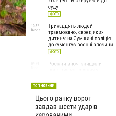
кол-центру скерували до
суду
ФОТО
Тринадцять людей
10:52
Вчора
травмовано, серед яких
дитина: на Сумщині поліція
документує воєнні злочини
ФОТО
Росіяни вночі знищили
09:59
Вчора
поштове відділення у
Глухівській громаді
ФОТО
ТОП НОВИНИ
Цього ранку ворог
завдав шести ударів
керованими