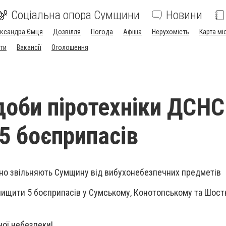
Соціальна опора Сумщини
Новини
ександра Ємця
Дозвілля
Погода
Афіша
Нерухомість
Карта мі
ти
Вакансії
Оголошення
доби піротехніки ДСНС
5 боєприпасів
но звільняють Сумщину від вибухонебезпечних предметів
нищити 5 боєприпасів у Сумському, Конотопському та Шос
ної небезпеки!