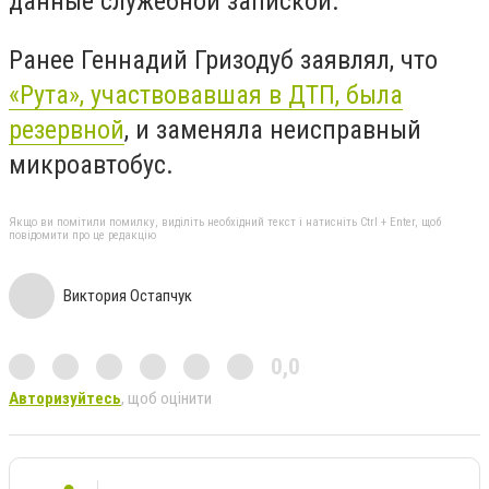
данные служебной запиской.
Ранее Геннадий Гризодуб заявлял, что
«Рута», участвовавшая в ДТП, была
резервной
, и заменяла неисправный
микроавтобус.
Якщо ви помітили помилку, виділіть необхідний текст і натисніть Ctrl + Enter, щоб
повідомити про це редакцію
Виктория Остапчук
0,0
Авторизуйтесь
, щоб оцінити