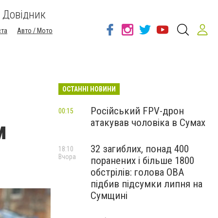
Довідник
ста
Авто / Мото
ОСТАННІ НОВИНИ
Російський FPV-дрон
00:15
атакував чоловіка в Сумах
м
32 загиблих, понад 400
18:10
Вчора
поранених і більше 1800
обстрілів: голова ОВА
підбив підсумки липня на
Сумщині