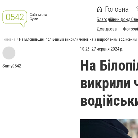
Головна
Благодійний фонд Ол
Довідкова
Фотозві
Головна
На Білопільщині поліцейські викрили чоловіка з підробленим водійським
10:26, 27 червня 2024 р.
На Білоп
Sumy0542
викрили 
водійськ