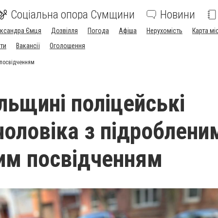
Соціальна опора Сумщини
Новини
ександра Ємця
Дозвілля
Погода
Афіша
Нерухомість
Карта мі
ти
Вакансії
Оголошення
 посвідченням
ільщині поліцейські
чоловіка з підроблени
им посвідченням