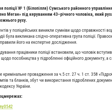
я поліції № 1 (Білопілля) Сумського районного управління
ено Меган» під керуванням 43–річного чоловіка, який рух
ожнього руху.
ентів у поліцейських виникли сумніви щодо справжності во
дії була викликана слідчо-оперативна група поліції. Правоо
правили його на експертне дослідження.
дування працівники поліції встановили, що чоловік вступив 
одо пособництва у підробленні офіційного документу, а 
 кримінальне провадження за ч.5 ст. 27 ч. 1 ст. 358 «Підр
мпів та бланків, збут чи використання підроблених документ
кодексу України.
соцмережах:
umy0542