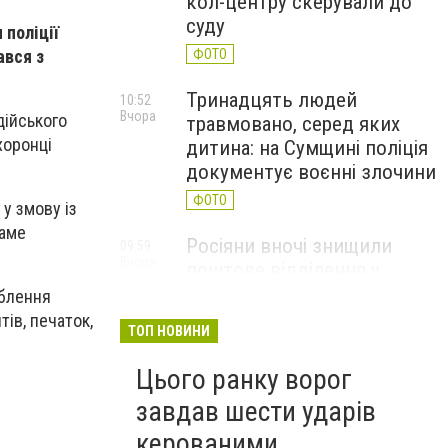
кол-центру скерували до
суду
 поліції
ався з
ФОТО
Тринадцять людей
10:52
Вчора
дійського
травмовано, серед яких
хоронці
дитина: на Сумщині поліція
документує воєнні злочини
ФОТО
у змову із
саме
Росіяни вночі знищили
09:59
Вчора
поштове відділення у
Глухівській громаді
облення
ів, печаток,
ФОТО
ТОП НОВИНИ
Цього ранку ворог
завдав шести ударів
керованими