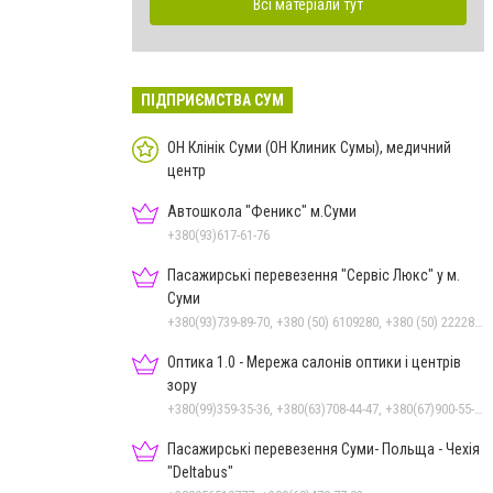
Всі матеріали тут
ПІДПРИЄМСТВА СУМ
ОН Клінік Суми (ОН Клиник Сумы), медичний
центр
Автошкола "Феникс" м.Суми
+380(93)617-61-76
Пасажирські перевезення "Сервіс Люкс" у м.
Суми
+380(93)739-89-70, +380 (50) 6109280, +380 (50) 2222885, +380 (67) 3222885, +380 (97) 2257010, +380 (68) 1595110, +380 (542) 600085, +380 (542) 250303, +380 (542) 781330
Оптика 1.0 - Мережа салонів оптики і центрів
зору
+380(99)359-35-36, +380(63)708-44-47, +380(67)900-55-49
Пасажирські перевезення Суми- Польща - Чехія
"Deltabus"