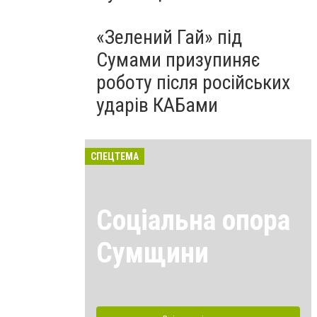
«Зелений Гай» під
Сумами призупиняє
роботу після російських
ударів КАБами
СПЕЦТЕМА
Соціальна опора
Сумщини