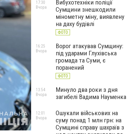
Вибухотехніки поліції
17:30
Вчора
Сумщини знешкодили
мінометну міну, виявлену
на даху будівлі
ФОТО
Ворог атакував Сумщину:
16:25
Вчора
під ударами Глухівська
громада та Суми, є
поранений
ФОТО
Минуло два роки з дня
13:54
Вчора
загибелі Вадима Науменка
Ошукали військових на
12:01
Вчора
суму понад 1 млн грн: на
Сумщині справу шахраїв з