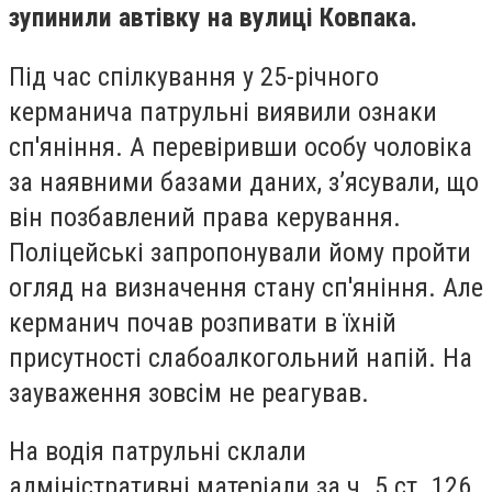
зупинили автівку на вулиці Ковпака.
Під час спілкування у 25-річного
керманича патрульні виявили ознаки
сп'яніння. А перевіривши особу чоловіка
за наявними базами даних, з’ясували, що
він позбавлений права керування.
Поліцейські запропонували йому пройти
огляд на визначення стану сп'яніння. Але
керманич почав розпивати в їхній
присутності слабоалкогольний напій. На
зауваження зовсім не реагував.
На водія патрульні склали
адміністративні матеріали за ч. 5 ст. 126