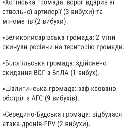
▪️Хотінська громада: ворог вдарив зі
ствольної артилерії (3 вибухи) та
мінометів (2 вибухи).
▪️Великописарівська громада: 2 міни
скинули росіяни на територію громади.
▪️Білопільська громада: здійснено
скидання ВОГ з БпЛА (1 вибух).
▪️Шалигинська громада: зафіксовано
обстріл з АГС (9 вибухів).
▪️Середино-Будська громада: відбулася
атака дронів-FPV (2 вибухи).