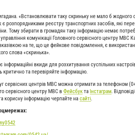
игадана. «Встановлювати таку скриньку не мало б жодного 
ак є розпорядниками реєстру транспортних засобів, які пер
їни. Тому збирати в громадян таку інформацію немає потреб
управління комунікації Головного сервісного центру МВС К
вказівкою на те, що це фейкове повідомлення, є використа
кого слова «скринька».
 інформаційні вкиди для розхитування суспільних настроїв 
ь критично та перевіряйте інформацію.
г сервісних центрів МВС можна отримати за телефоном (0
ого сервісного центру МВС в
Фейсбук
та
Інстаграм
. Відповіді
та корисну інформацію черпайте на
сайті
.
соцмережах:
umy0542
stagram.com/0542.ua/