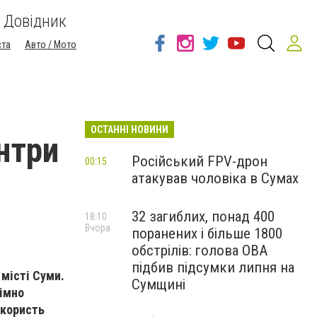
Довідник
ста
Авто / Мото
ОСТАННІ НОВИНИ
нтри
Російський FPV-дрон
00:15
атакував чоловіка в Сумах
32 загиблих, понад 400
18:10
Вчора
поранених і більше 1800
обстрілів: голова ОВА
підбив підсумки липня на
місті Суми.
Сумщині
німно
 користь