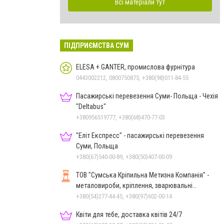
Всі матеріали тут
ПІДПРИЄМСТВА СУМ
ELESA + GANTER, промислова фурнітура
0443002212, 0800750875, +380(98)011-84-55
Пасажирські перевезення Суми- Польща - Чехія
"Deltabus"
+380956519777, +380(68)470-77-03
"Еліт Експресс" - пасажирські перевезення
Суми, Польща
+380(67)540-00-89, +380(50)407-00-09
ТОВ "Сумська Кріпильна Метизна Компанія" -
металовироби, кріплення, зварювальні
електроди у м.Суми
+380(54)277-44-45, +380(97)602-00-14
Квіти для тебе, доставка квітів 24/7