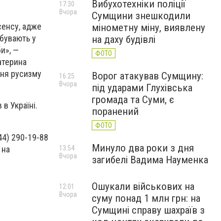
Вибухотехніки поліції
17:30
Вчора
Сумщини знешкодили
сенсу, адже
мінометну міну, виявлену
ебувають у
на даху будівлі
и», —
ФОТО
атерина
ння русизму
Ворог атакував Сумщину:
16:25
Вчора
під ударами Глухівська
громада та Суми, є
в Україні.
поранений
ФОТО
44) 290-19-88
Минуло два роки з дня
 на
13:54
Вчора
загибелі Вадима Науменка
Ошукали військових на
12:01
Вчора
суму понад 1 млн грн: на
Сумщині справу шахраїв з