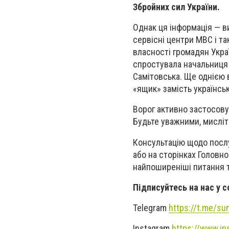
Збройних сил України.
Однак ця інформація — в
сервісні центри МВС і т
власності громадян Укра
спростувала начальниця 
Самітовська. Ще однією 
«ящик» замість українсь
Ворог активно застосовує
Будьте уважними, мисліт
Консультацію щодо послу
або на сторінках Головн
найпоширеніші питання 
Підписуйтесь на нас у 
Telegram
https://t.me/s
Instagram
https://www.in