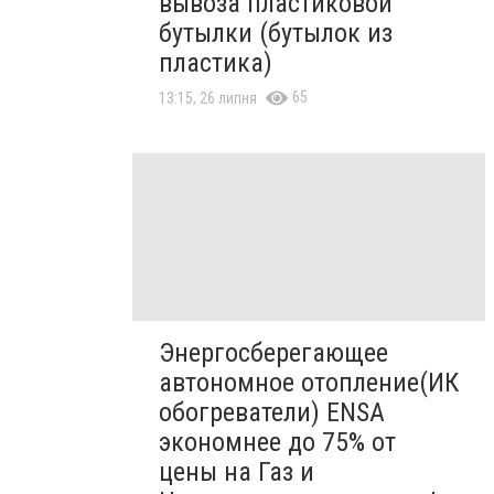
вывоза пластиковой
бутылки (бутылок из
пластика)
65
13:15, 26 липня
Энергосберегающее
автономное отопление(ИК
обогреватели) ENSA
экономнее до 75% от
цены на Газ и