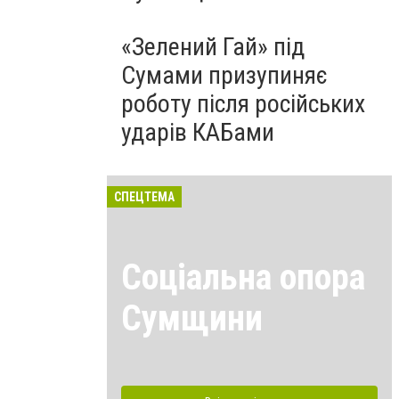
«Зелений Гай» під
Сумами призупиняє
роботу після російських
ударів КАБами
СПЕЦТЕМА
Соціальна опора
Сумщини