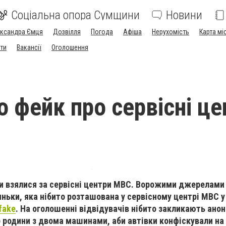
Соціальна опора Сумщини
Новини
ександра Ємця
Дозвілля
Погода
Афіша
Нерухомість
Карта мі
ти
Вакансії
Оголошення
 фейк про сервісні це
ти взялися за сервісні центри МВС. Ворожими джерелами
ьки, яка нібито розташована у сервісному центрі МВС у 
fake
. На оголошенні відвідувачів нібито закликають ано
 родини з двома машинами, аби автівки конфіскували на