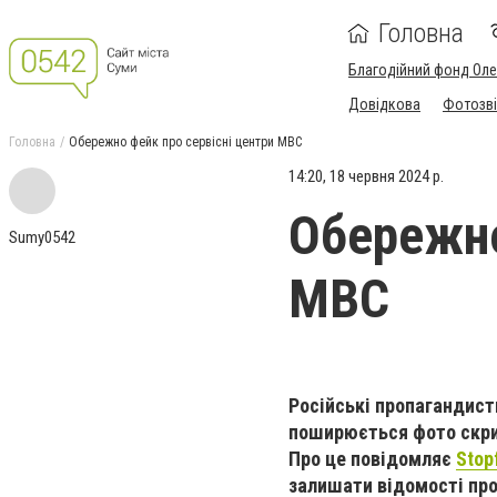
Головна
Благодійний фонд Ол
Довідкова
Фотозві
Головна
Обережно фейк про сервісні центри МВС
14:20, 18 червня 2024 р.
Обережно
Sumy0542
МВС
Російські пропагандис
поширюється фото скрин
Про це повідомляє
Stop
залишати відомості про