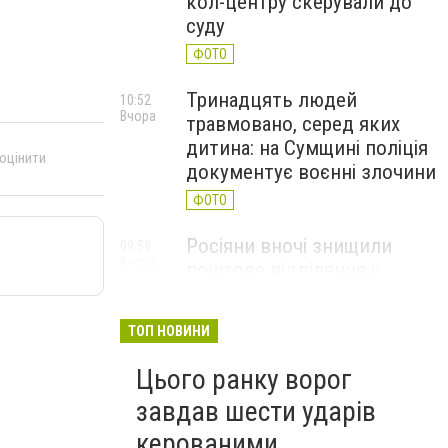
кол-центру скерували до
суду
ФОТО
Тринадцять людей
10:52
Вчора
травмовано, серед яких
дитина: на Сумщині поліція
 оцінити
документує воєнні злочини
ФОТО
Росіяни вночі знищили
09:59
Вчора
поштове відділення у
Глухівській громаді
ФОТО
ТОП НОВИНИ
Цього ранку ворог
завдав шести ударів
керованими