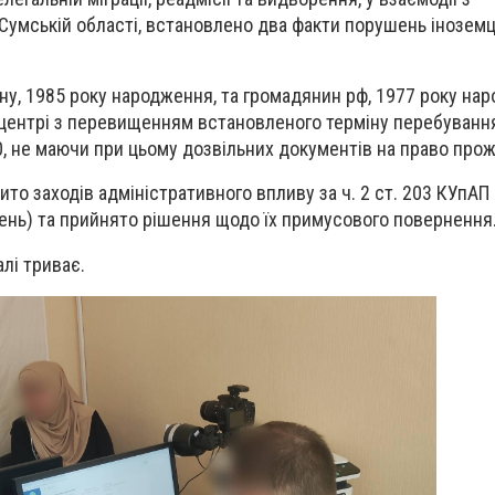
Сумській області, встановлено два факти порушень інозем
, 1985 року народження, та громадянин рф, 1977 року нар
центрі з перевищенням встановленого терміну перебування
80, не маючи при цьому дозвільних документів на право про
о заходів адміністративного впливу за ч. 2 ст. 203 КУпАП 
ень) та прийнято рішення щодо їх примусового повернення
алі триває.