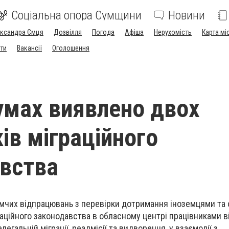
Соціальна опора Сумщини
Новини
ександра Ємця
Дозвілля
Погода
Афіша
Нерухомість
Карта мі
ти
Вакансії
Оголошення
Сумах виявлено двох
ів міграційного
вства
омчих відпрацювань з перевірки дотримання іноземцями та
аційного законодавства в обласному центрі працівниками в
елегальній міграції, реадмісії та видворення, у взаємодії з