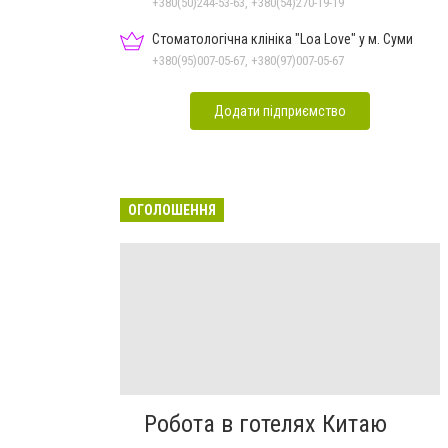
+380(50)244-53-63, +380(54)270-19-19
Стоматологічна клініка "Loa Love" у м. Суми
+380(95)007-05-67, +380(97)007-05-67
Додати підприємство
ОГОЛОШЕННЯ
Робота в готелях Китаю