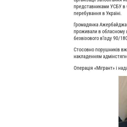
представниками УСБУ в 
перебування в Україні.
Громадянка Ажербайджану
проживали в обласному 
безвізового вʼїзду 90/1
Стосовно порушників вжит
накладенням адмінстягн
Операція «Мігрант» і над