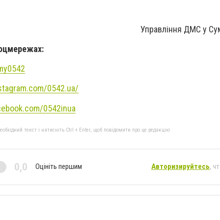
Управління ДМС у Сум
соцмережах:
umy0542
stagram.com/0542.ua/
cebook.com/0542inua
бхідний текст і натисніть Ctrl + Enter, щоб повідомити про це редакцію
0,0
Оцініть першим
Авторизируйтесь
, ч