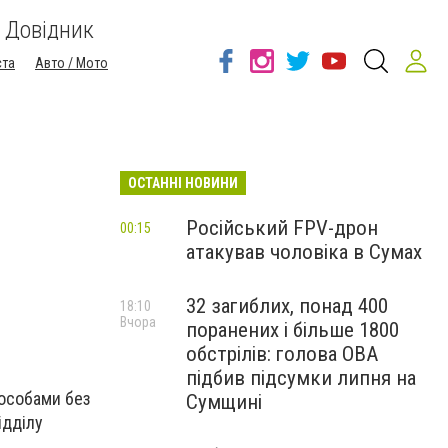
Довідник
ста
Авто / Мото
ОСТАННІ НОВИНИ
Російський FPV-дрон
00:15
атакував чоловіка в Сумах
32 загиблих, понад 400
18:10
Вчора
поранених і більше 1800
обстрілів: голова ОВА
підбив підсумки липня на
 особами без
Сумщині
ідділу