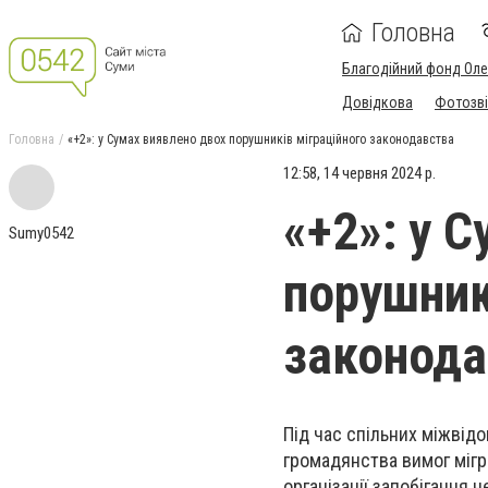
Головна
Благодійний фонд Ол
Довідкова
Фотозві
Головна
«+2»: у Сумах виявлено двох порушників міграційного законодавства
12:58, 14 червня 2024 р.
«+2»: у 
Sumy0542
порушник
законода
Під час спільних міжвід
громадянства вимог мігр
організації запобігання н