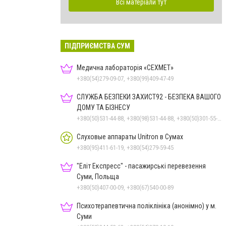
Всі матеріали тут
ПІДПРИЄМСТВА СУМ
Медична лабораторія «СЕХМЕТ»
+380(54)279-09-07, +380(99)409-47-49
СЛУЖБА БЕЗПЕКИ ЗАХИСТ92 - БЕЗПЕКА ВАШОГО
ДОМУ ТА БІЗНЕСУ
+380(50)531-44-88, +380(98)531-44-88, +380(50)301-55-99, +380(54)260-05-36, 0800332313
Слуховые аппараты Unitron в Сумах
+380(95)411-61-19, +380(54)279-59-45
"Еліт Експресс" - пасажирські перевезення
Суми, Польща
+380(50)407-00-09, +380(67)540-00-89
Психотерапевтична поліклініка (анонімно) у м.
Суми