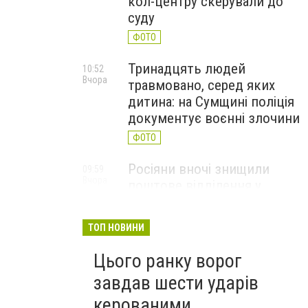
кол-центру скерували до
суду
ФОТО
Тринадцять людей
10:52
Вчора
травмовано, серед яких
дитина: на Сумщині поліція
документує воєнні злочини
ФОТО
Росіяни вночі знищили
09:59
Вчора
поштове відділення у
Глухівській громаді
ФОТО
ТОП НОВИНИ
Цього ранку ворог
завдав шести ударів
керованими