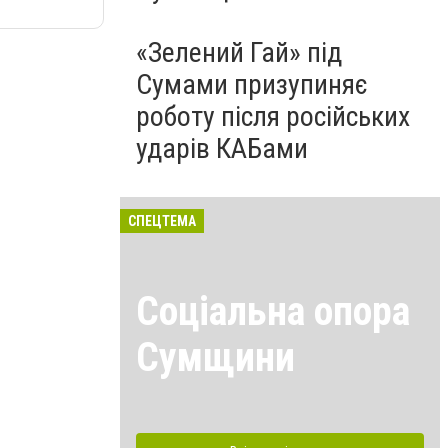
«Зелений Гай» під
Сумами призупиняє
роботу після російських
ударів КАБами
СПЕЦТЕМА
Соціальна опора
Сумщини