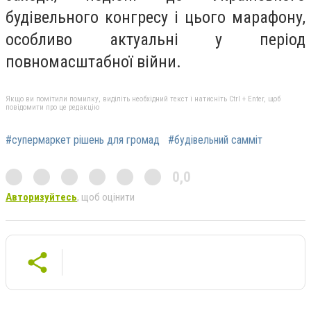
будівельного конгресу і цього марафону,
особливо актуальні у період
повномасштабної війни.
Якщо ви помітили помилку, виділіть необхідний текст і натисніть Ctrl + Enter, щоб
повідомити про це редакцію
#супермаркет рішень для громад
#будівельний самміт
0,0
Авторизуйтесь
, щоб оцінити