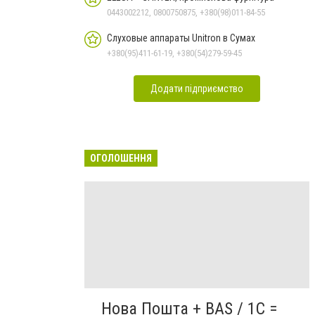
0443002212, 0800750875, +380(98)011-84-55
Слуховые аппараты Unitron в Сумах
+380(95)411-61-19, +380(54)279-59-45
Додати підприємство
ОГОЛОШЕННЯ
Нова Пошта + BAS / 1C =