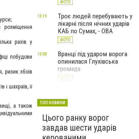
ФОТО
Троє людей перебувають у
10:19
урси;
лікарні після нічних ударів
я розміщення
КАБ по Сумах, - ОВА
ФОТО
ілька разів у
Вранці під ударом ворога
10:08
фіці побудови
опинилася Глухівська
громада
, ризик збоїв
ФОТО
 і шахраїв, її
ТОП НОВИНИ
ищі, а також
ивідуальними
Цього ранку ворог
завдав шести ударів
керованими