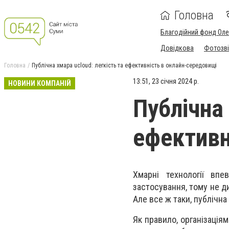
Головна
Благодійний фонд Ол
Довідкова
Фотозві
Головна
Публічна хмара ucloud: легкість та ефективність в онлайн-середовищі
13:51, 23 січня 2024 р.
НОВИНИ КОМПАНІЙ
Публічна 
ефективн
Хмарні технології вп
застосування, тому не ди
Але все ж таки, публічн
Як правило, організація