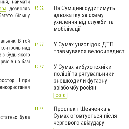
ння, наймати
На Сумщині судитимуть
ара
дозволяє
15:02
адвокатку за схему
багато більшу
ухилення від служби та
мобілізації
альник. В той
У Сумах унаслідок ДТП
14:37
 контроль над
травмувався велосипедист
в з будь-якого
вісів на базі
У Сумах вибухотехніки
12:37
поліції та рятувальники
осторі. І при
знешкодили фугасну
використання
авіабомбу росіян
ФОТО
Проспект Шевченка в
11:36
Сумах оговтується після
остатньо буде
чергового авіаудару