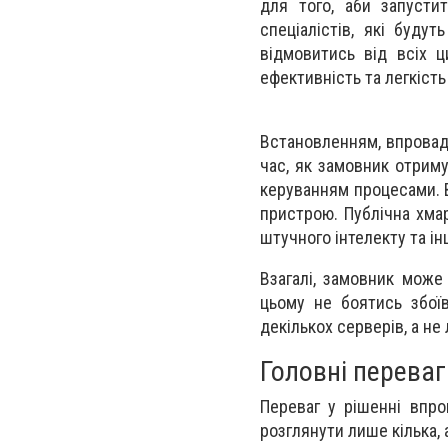
для того, аби запусти
спеціалістів, які буд
відмовитись від всіх 
ефективність та легкість
Встановленням, впровад
час, як замовник отриму
керуванням процесами. В
пристрою. Публічна хма
штучного інтелекту та ін
Взагалі, замовник може 
цьому не боятись збої
декількох серверів, а не
Головні переваг
Переваг у рішенні впро
розглянути лише кілька, 