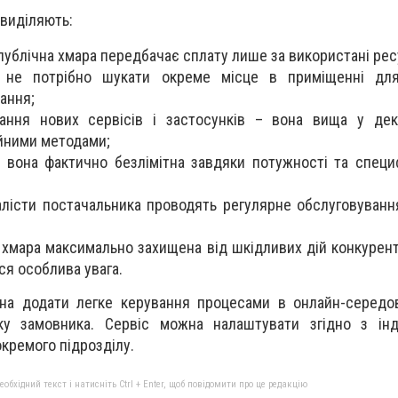
 виділяють:
публічна хмара передбачає сплату лише за використані рес
 не потрібно шукати окреме місце в приміщенні дл
ання;
ання нових сервісів і застосунків – вона вища у дек
айними методами;
 вона фактично безлімітна завдяки потужності та специ
алісти постачальника проводять регулярне обслуговування
 хмара максимально захищена від шкідливих дій конкурентів
ся особлива увага.
на додати легке керування процесами в онлайн-середов
у замовника. Сервіс можна налаштувати згідно з інд
окремого підрозділу.
бхідний текст і натисніть Ctrl + Enter, щоб повідомити про це редакцію