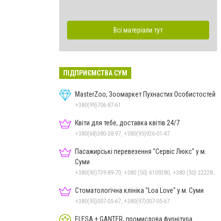
Всі матеріали тут
ПІДПРИЄМСТВА СУМ
MasterZoo, Зоомаркет Пухнастих Особистостей
+380(99)706-87-61
Квіти для тебе, доставка квітів 24/7
+380(68)380-38-97, +380(95)926-01-47
Пасажирські перевезення "Сервіс Люкс" у м.
Суми
+380(93)739-89-70, +380 (50) 6109280, +380 (50) 2222885, +380 (67) 3222885, +380 (97) 2257010, +380 (68) 1595110, +380 (542) 600085, +380 (542) 250303, +380 (542) 781330
Стоматологічна клініка "Loa Love" у м. Суми
+380(95)007-05-67, +380(97)007-05-67
ELESA + GANTER, промислова фурнітура