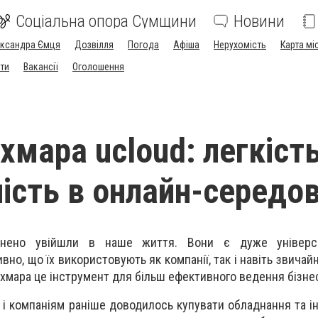
Соціальна опора Сумщини
Новини
ександра Ємця
Дозвілля
Погода
Афіша
Нерухомість
Карта мі
ти
Вакансії
Оголошення
хмара ucloud: легкість
ість в онлайн-середо
евнено увійшли в наше життя. Вони є дуже універ
вно, що їх використовують як компанії, так і навіть звичайн
а хмара це інструмент для більш ефективного ведення бізне
м і компаніям раніше доводилось купувати обладнання та і