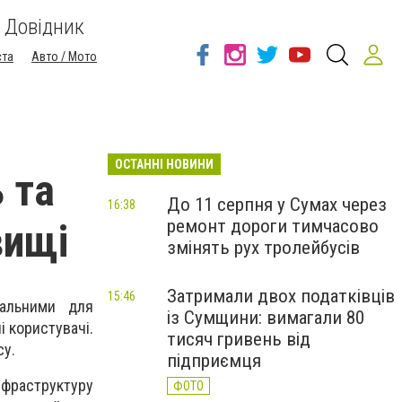
Довідник
ста
Авто / Мото
ОСТАННІ НОВИНИ
 та
До 11 серпня у Сумах через
16:38
ремонт дороги тимчасово
вищі
змінять рух тролейбусів
Затримали двох податківців
15:46
сальними для
із Сумщини: вимагали 80
і користувачі.
тисяч гривень від
су.
підприємця
нфраструктуру
ФОТО