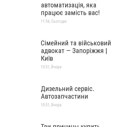
автоматизація, яка
працює замість вас!
11:56, Сьогодні
Сімейний та військовий
адвокат — Запоріжжя |
Київ
10:51, Вчора
Дизельний сервіс.
Автозапчастини
10:51, Вчора
Три причины купить