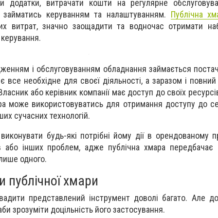
ти додатки, витрачати кошти на регулярне обслуговува
уть займатись керуванням та налаштуванням.
Публічна хм
цих витрат, значно заощадити та водночас отримати на
 керування.
женням і обслуговуванням обладнання займається постач
є все необхідне для своєї діяльності, а заразом і повний
ласник або керівник компанії має доступ до своїх ресурсі
ра може використовуватись для отримання доступу до сер
ших сучасних технологій.
виконувати будь-які потрібні йому дії в орендованому пр
в або інших проблем, адже публічна хмара передбачає 
 лише одного.
и публічної хмари
вадити представлений інструмент доволі багато. Але д
аби зрозуміти доцільність його застосування.