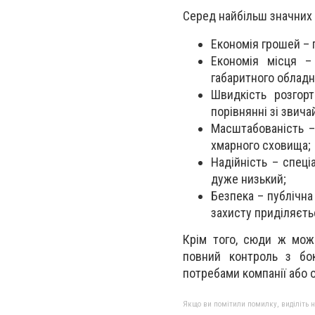
Серед найбільш значних
Економія грошей – 
Економія місця –
габаритного обладн
Швидкість розгорт
порівнянні зі звич
Масштабованість –
хмарного сховища;
Надійність – спеці
дуже низький;
Безпека – публічна
захисту приділяєть
Крім того, сюди ж мож
повний контроль з бок
потребами компанії або 
Якщо ви помітили помилку, виділіть нео