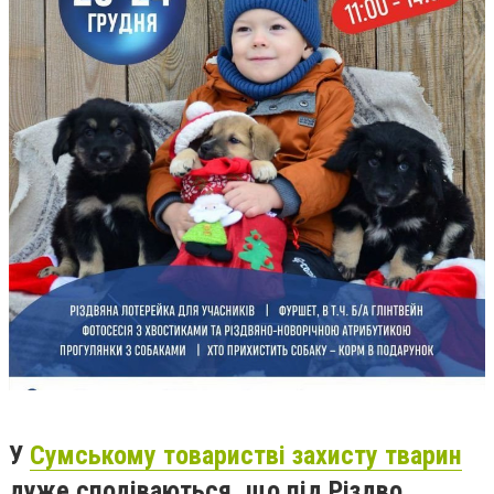
У
Сумському товаристві захисту тварин
дуже сподіваються, що під Різдво