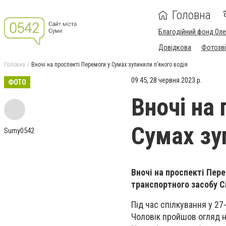
Головна
Благодійний фонд Ол
Довідкова
Фотозві
Головна
Вночі на проспекті Перемоги у Сумах зупинили п’яного водія
09:45, 28 червня 2023 р.
ФОТО
Вночі на
Сумах зу
Sumy0542
Вночі на проспекті Пер
транспортного засобу C
Під час спілкування у 27
Чоловік пройшов огляд на