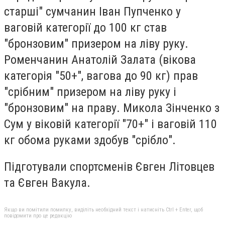
старші" сумчанин Іван Пупченко у
ваговій категорії до 100 кг став
"бронзовим" призером на ліву руку.
Роменчанин Анатолій Залата (вікова
категорія "50+", вагова до 90 кг) прав
"срібним" призером на ліву руку і
"бронзовим" на праву. Микола Зінченко з
Сум у віковій категорії "70+" і ваговій 110
кг обома руками здобув "срібло".
Підготували спортсменів Євген Літовцев
та Євген Вакула.
Якщо ви помітили помилку, виділіть необхідний текст і натисніть Ctrl + Enter, щоб
повідомити про це редакцію