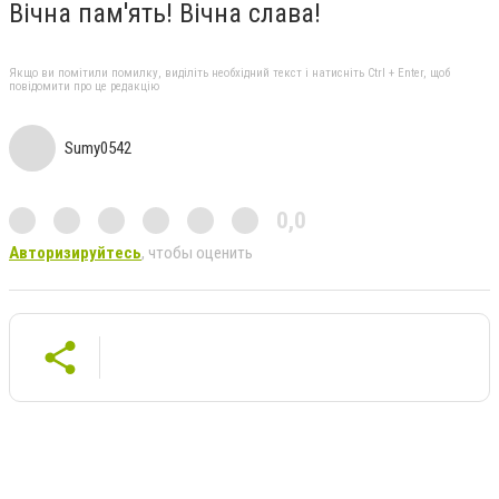
Вічна пам'ять! Вічна слава!
Якщо ви помітили помилку, виділіть необхідний текст і натисніть Ctrl + Enter, щоб
повідомити про це редакцію
Sumy0542
0,0
Авторизируйтесь
, чтобы оценить