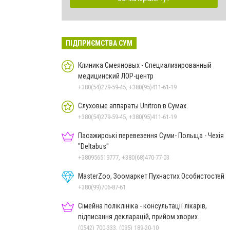
ПІДПРИЄМСТВА СУМ
Клиника Смеяновых - Специализированный
медицинский ЛОР-центр
+380(54)279-59-45, +380(95)411-61-19
Слуховые аппараты Unitron в Сумах
+380(54)279-59-45, +380(95)411-61-19
Пасажирські перевезення Суми- Польща - Чехія
"Deltabus"
+380956519777, +380(68)470-77-03
MasterZoo, Зоомаркет Пухнастих Особистостей
+380(99)706-87-61
Сімейна поліклініка - консультації лікарів,
підписання декларацій, прийом хворих
дорослих та дітей
(0542) 700-333, (095) 189-20-10