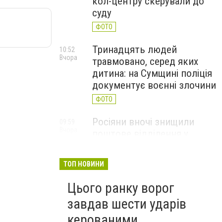
кол-центру скерували до
суду
ФОТО
Тринадцять людей
10:52
Вчора
травмовано, серед яких
дитина: на Сумщині поліція
документує воєнні злочини
ФОТО
Росіяни вночі знищили
09:59
Вчора
поштове відділення у
Глухівській громаді
ФОТО
ТОП НОВИНИ
Цього ранку ворог
завдав шести ударів
керованими