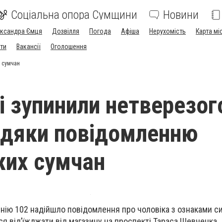
Соціальна опора Сумщини
Новини
ександра Ємця
Дозвілля
Погода
Афіша
Нерухомість
Карта мі
ти
Вакансії
Оголошення
х сумчан
і зупинили нетверезог
вдяки повідомленню
жих сумчан
інію 102 надійшло повідомлення про чоловіка з ознаками с
ся від’їжджати від магазину на проспекті Тараса Шевченка.