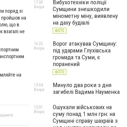
Вибухотехніки поліції
17:30
Вчора
Сумщини знешкодили
ли поряд зі
мінометну міну, виявлену
й пройшов на
на даху будівлі
олю, що в
ФОТО
 взагалі не
Ворог атакував Сумщину:
16:25
Вчора
нспортним
під ударами Глухівська
ранспортним
громада та Суми, є
поранений
ФОТО
омляйте на
Минуло два роки з дня
13:54
Вчора
загибелі Вадима Науменка
Ошукали військових на
12:01
Вчора
суму понад 1 млн грн: на
 оцінити
Сумщині справу шахраїв з