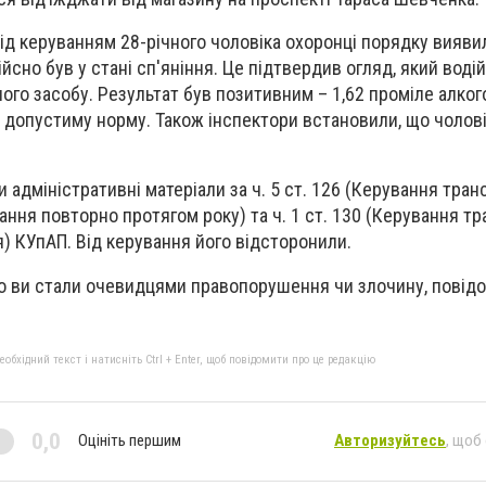
під керуванням 28-річного чоловіка охоронці порядку вияви
йсно був у стані сп'яніння. Це підтвердив огляд, який воді
ого засобу. Результат був позитивним – 1,62 проміле алког
 допустиму норму. Також інспектори встановили, що чоловік
и адміністративні матеріали за ч. 5 ст. 126 (Керування тра
ання повторно протягом року) та ч. 1 ст. 130 (Керування т
я) КУпАП. Від керування його відсторонили.
о ви стали очевидцями правопорушення чи злочину, повід
бхідний текст і натисніть Ctrl + Enter, щоб повідомити про це редакцію
0,0
Оцініть першим
Авторизуйтесь
, щоб