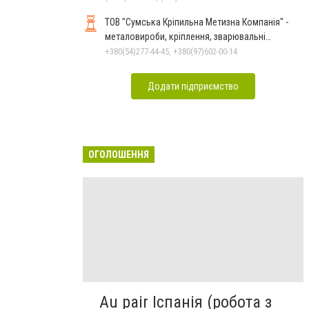
ТОВ "Сумська Кріпильна Метизна Компанія" -
металовироби, кріплення, зварювальні
електроди у м.Суми
+380(54)277-44-45, +380(97)602-00-14
Додати підприємство
ОГОЛОШЕННЯ
Au pair Іспанія (робота з