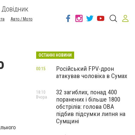
Довідник
ста
Авто / Мото
ОСТАННІ НОВИНИ
о
Російський FPV-дрон
00:15
атакував чоловіка в Сумах
32 загиблих, понад 400
18:10
Вчора
поранених і більше 1800
обстрілів: голова ОВА
підбив підсумки липня на
Сумщині
ильного