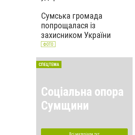
Сумська громада
попрощалася із
захисником України
ФОТО
СПЕЦТЕМА
Соціальна опора
Сумщини
Всі матеріали тут