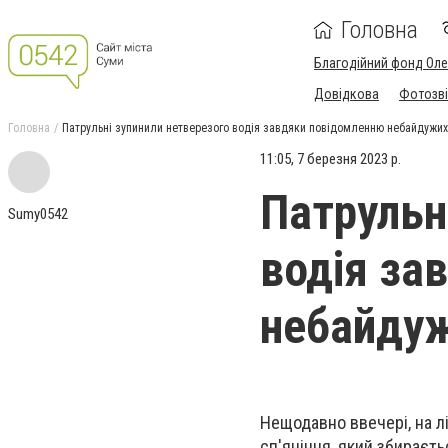
Головна
Благодійний фонд Ол
Довідкова
Фотозві
Головна
Патрульні зупинили нетверезого водія завдяки повідомленню небайдужи
11:05, 7 березня 2023 р.
Патрульн
Sumy0542
водія за
небайду
Нещодавно ввечері, на л
сп'яніння, який збираєть