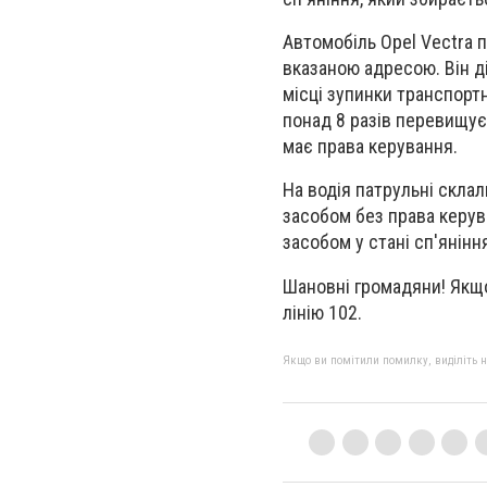
Автомобіль Opel Vectra 
вказаною адресою. Він ді
місці зупинки транспортн
понад 8 разів перевищує
має права керування.
На водія патрульні склал
засобом без права керув
засобом у стані сп'янінн
Шановні громадяни! Якщ
лінію 102.
Якщо ви помітили помилку, виділіть нео