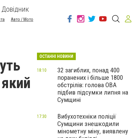
Довідник
ста
Авто / Мото
ОСТАННІ НОВИНИ
дуть
32 загиблих, понад 400
18:10
поранених і більше 1800
 який
обстрілів: голова ОВА
підбив підсумки липня на
Сумщині
Вибухотехніки поліції
17:30
Сумщини знешкодили
мінометну міну, виявлену