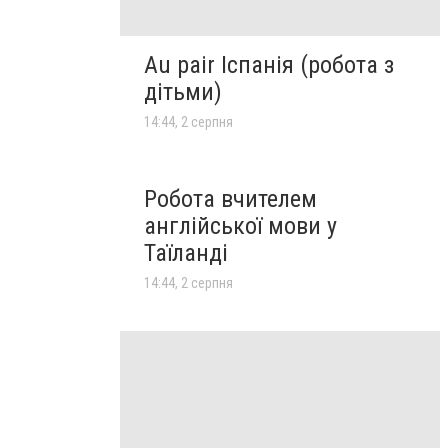
Au pair Іспанія (робота з
дітьми)
14:44, 2 серпня
Робота вчителем
англійської мови у
Таїланді
14:44, 2 серпня