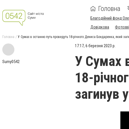
Головна
Благодійний фонд Ол
Довідкова
Фотозві
Головна
У Сумах в останню путь проведуть 18-річного Дениса Бондаренка, який заги
17:17, 6 березня 2023 р.
У Сумах 
Sumy0542
18-річно
загинув у