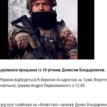
церемонія прощання із 18-річним Денисом Бондаренком.
України відбудеться 8 березня за адресою: м. Суми, Верет
овільна), церква Андрія Первозванного о 12.00.
від кулі снайпера на «Азовсталі» загинув Денис Бондаренк