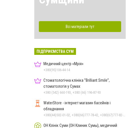
Всі матеріали тут
ПІДПРИЄМСТВА СУМ
Медичний центр «Мрія»
+380(95)106-44-14
Стоматологічна клініка ”Brilliant Smile”,
стоматологія у Сумах
+380 (542) 660-193, +380 (66) 196-87-93
WaterStore - інтернет магазин басейнів і
обладнання
+380(44)502-01-02, +380(66)777-78-42, +380(67)777-82-19, +380(67)890-80-80, +380(73)890-80-80, +380(44)502-01-03
ОН Клінік Суми (ОН Клиник Сумы), медичний