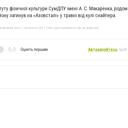
туту фізичної культури СумДПУ імені А. С. Макаренка, родом
ону загинув на «Азовсталі» у травні від кулі снайпера.
бхідний текст і натисніть Ctrl + Enter, щоб повідомити про це редакцію
0,0
Оцініть першим
Авторизуйтесь
, щоб