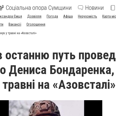
Соціальна опора Сумщини
Новини
ександра Ємця
Дозвілля
Погода
Афіша
Нерухомість
Карта мі
ти
Вакансії
Оголошення
нув у травні на «Азовсталі»
в останню путь прове
го Дениса Бондаренка,
 травні на «Азовсталі»