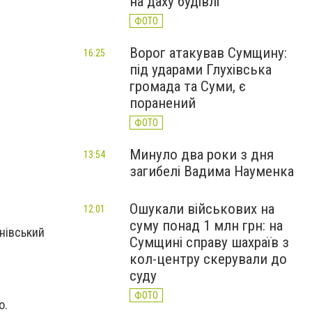
на даху будівлі
ФОТО
Ворог атакував Сумщину:
16:25
під ударами Глухівська
громада та Суми, є
поранений
ФОТО
Минуло два роки з дня
13:54
загибелі Вадима Науменка
Ошукали військових на
12:01
суму понад 1 млн грн: на
енівський
Сумщині справу шахраїв з
кол-центру скерували до
суду
ФОТО
о.