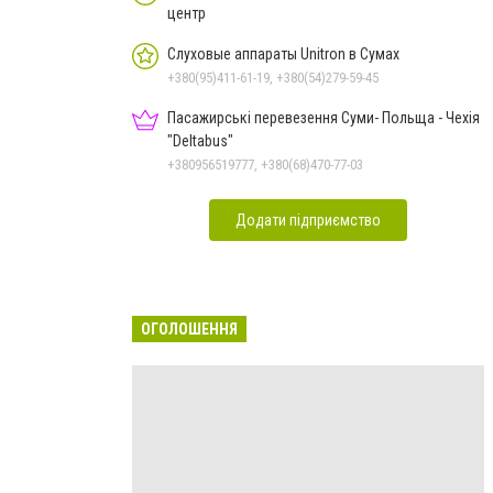
центр
Слуховые аппараты Unitron в Сумах
+380(95)411-61-19, +380(54)279-59-45
Пасажирські перевезення Суми- Польща - Чехія
"Deltabus"
+380956519777, +380(68)470-77-03
Додати підприємство
ОГОЛОШЕННЯ