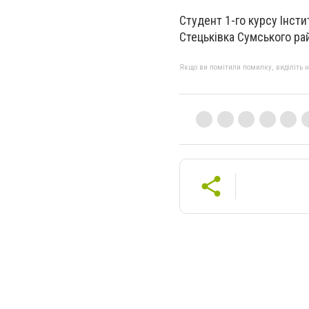
Студент 1-го курсу Інсти
Стецьківка Сумського рай
Якщо ви помітили помилку, виділіть нео