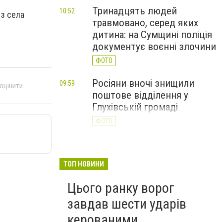
Тринадцять людей
10:52
 з села
травмовано, серед яких
дитина: на Сумщині поліція
документує воєнні злочини
ФОТО
Росіяни вночі знищили
09:59
 оцінити
поштове відділення у
Глухівській громаді
ФОТО
Росіяни атакували дронами
09:23
ринок на Сумщині: 10
ТОП НОВИНИ
поранених, двоє — у
важкому стані
Цього ранку ворог
ФОТО
завдав шести ударів
керованими