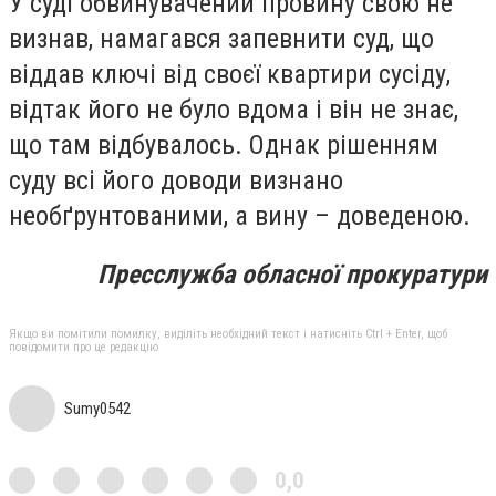
У суді обвинувачений провину свою не
визнав, намагався запевнити суд, що
віддав ключі від своєї квартири сусіду,
відтак його не було вдома і він не знає,
що там відбувалось. Однак рішенням
суду всі його доводи визнано
необґрунтованими, а вину – доведеною.
Пресслужба обласної прокуратури
Якщо ви помітили помилку, виділіть необхідний текст і натисніть Ctrl + Enter, щоб
повідомити про це редакцію
Sumy0542
0,0