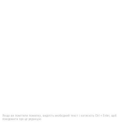
Якщо ви помітили помилку, виділіть необхідний текст і натисніть Ctrl + Enter, щоб
повідомити про це редакцію