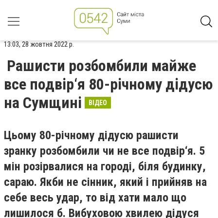
13:03, 28 жовтня 2022 р.
Рашисти розбомбили майже
все подвір‘я 80-річному дідусю
на Сумщині
ВІДЕО
Цьому 80-річному дідусю рашисти
зранку розбомбили чи не все подвір‘я. 5
мін розірвалися на городі, біля будинку,
сараю. Якби не сінник, який і прийняв на
себе весь удар, то від хати мало що
лишилося б. Вибуховою хвилею дідуся