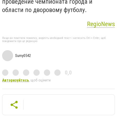
проведение чемпионата города и
области по дворовому футболу.
RegioNews
Якщо ви помітили помилку, виділіть необхідний текст і натисніть Ctrl + Enter, щоб
повідомити про це редакцію
Sumy0542
0,0
Авторизуйтесь
, щоб оцінити