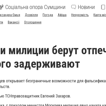
Соціальна опора Сумщини
Новини
ександра Ємця
Дозвілля
Погода
Афіша
Нерухомість
Карта мі
ти
Вакансії
Оголошення
и милиции берут отпе
кого задерживают
цев открывает безграничные возможности для фальсифик
льств.
вью ТСНправозащитник Евгений Захаров.
ка, с приходом министра Могилева милиция явно начала н