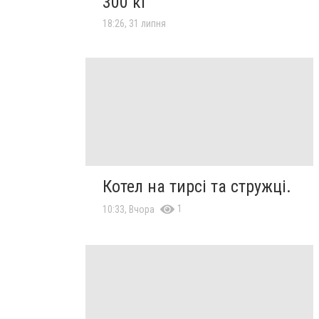
300 кг
18:26, 31 липня
Котел на тирсі та стружці.
1
10:33, Вчора