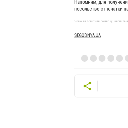
Напомним, для получени
посольстве отпечатки п
Якщо ви помітили помилку, виділіть нео
SEGODNYA.UA