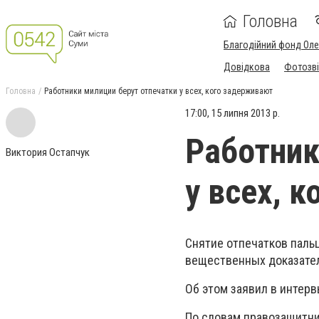
Головна
Благодійний фонд Ол
Довідкова
Фотозві
Головна
Работники милиции берут отпечатки у всех, кого задерживают
17:00, 15 липня 2013 р.
Работник
Виктория Остапчук
у всех, 
Снятие отпечатков паль
вещественных доказате
Об этом заявил в интер
По словам правозащитни