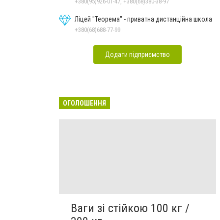
+380(95)926-01-47, +380(68)380-38-97
Ліцей "Теорема" - приватна дистанційна школа
+380(68)688-77-99
Додати підприємство
ОГОЛОШЕННЯ
Ваги зі стійкою 100 кг /