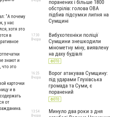
Вчора
поранених і більше 1800
обстрілів: голова ОВА
підбив підсумки липня на
ал: "А почему
Сумщині
, у нас
лся, хотя это
Вибухотехніки поліції
ется в
17:30
Вчора
Сумщини знешкодили
тративное
мінометну міну, виявлену
на даху будівлі
 отпечатки
не знают и
ФОТО
 что это
Ворог атакував Сумщину:
16:25
Вчора
під ударами Глухівська
вой карточки
громада та Суми, є
ницу и в
поранений
 содержать
ФОТО
ся от
ражданина.
Минуло два роки з дня
13:54
Вчора