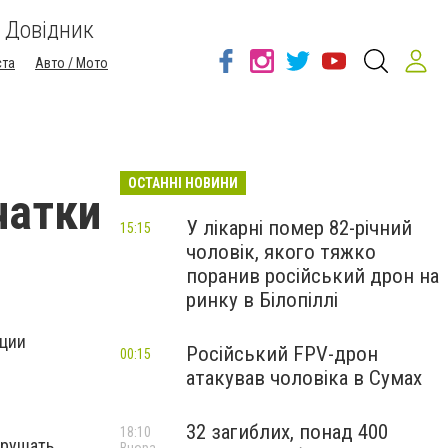
Довідник
ста
Авто / Мото
ОСТАННІ НОВИНИ
чатки
У лікарні помер 82-річний
15:15
чоловік, якого тяжко
поранив російський дрон на
ринку в Білопіллі
ации
Російський FPV-дрон
00:15
атакував чоловіка в Сумах
32 загиблих, понад 400
18:10
арушать