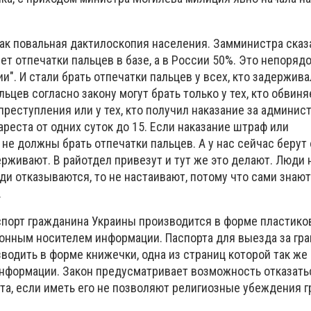
как повальная дактилоскопия населения. Замминистра сказ
ет отпечатки пальцев в базе, а в России 50%. Это непорядок
и". И стали брать отпечатки пальцев у всех, кто задержива
ьцев согласно закону могут брать только у тех, кто обвиня
реступления или у тех, кто получил наказание за админис
реста от одних суток до 15. Если наказание штраф или
не должны брать отпечатки пальцев. А у нас сейчас берут
держивают. В райотдел привезут и тут же это делают. Люди 
ди отказываются, то не настаивают, потому что сами знают,
.
аспорт гражданина Украины производится в форме пластико
онным носителем информации. Паспорта для выезда за гра
водить в форме книжечки, одна из страниц которой так же
нформации. Закон предусматривает возможность отказать
та, если иметь его не позволяют религиозные убеждения г