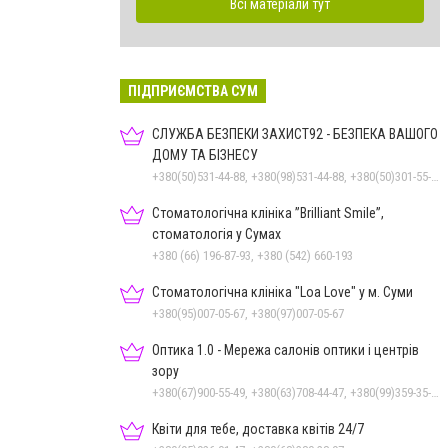
Всі матеріали тут
ПІДПРИЄМСТВА СУМ
СЛУЖБА БЕЗПЕКИ ЗАХИСТ92 - БЕЗПЕКА ВАШОГО
ДОМУ ТА БІЗНЕСУ
+380(50)531-44-88, +380(98)531-44-88, +380(50)301-55-99, +380(54)260-05-36, 0800332313
Стоматологічна клініка ”Brilliant Smile”,
стоматологія у Сумах
+380 (66) 196-87-93, +380 (542) 660-193
Стоматологічна клініка "Loa Love" у м. Суми
+380(95)007-05-67, +380(97)007-05-67
Оптика 1.0 - Мережа салонів оптики і центрів
зору
+380(67)900-55-49, +380(63)708-44-47, +380(99)359-35-36
Квіти для тебе, доставка квітів 24/7