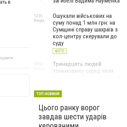
загибелі Вадима Науменка
ать в
Ошукали військових на
12:01
Вчора
суму понад 1 млн грн: на
Сумщині справу шахраїв з
кол-центру скерували до
суду
ФОТО
 оцінити
Тринадцять людей
10:52
Вчора
травмовано, серед яких
дитина: на Сумщині поліція
документує воєнні злочини
ФОТО
ТОП НОВИНИ
Цього ранку ворог
завдав шести ударів
керованими