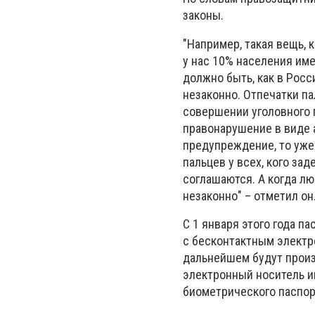
законы.
"Например, такая вещь, 
у нас 10% населения име
должно быть, как в Росси
незаконно. Отпечатки пал
совершении уголовного п
правонарушение в виде а
предупреждение, то уже 
пальцев у всех, кого за
соглашаются. А когда лю
незаконно" – отметил он
С 1 января этого года п
с бесконтактным электр
дальнейшем будут произ
электронный носитель и
биометрического паспор