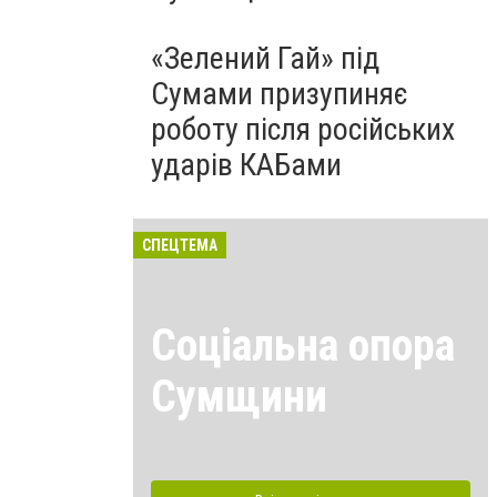
«Зелений Гай» під
Сумами призупиняє
роботу після російських
ударів КАБами
СПЕЦТЕМА
Соціальна опора
Сумщини