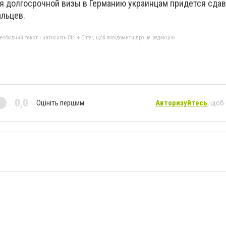
я долгосрочной визы в Германию украинцам придется сдав
альцев.
бхідний текст і натисніть Ctrl + Enter, щоб повідомити про це редакцію
0,0
Оцініть першим
Авторизуйтесь
, щоб