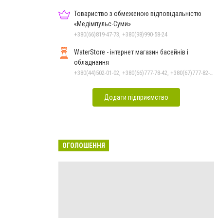
Товариство з обмеженою відповідальністю
«Медімпульс-Суми»
+380(66)819-47-73, +380(98)990-58-24
WaterStore - інтернет магазин басейнів і
обладнання
+380(44)502-01-02, +380(66)777-78-42, +380(67)777-82-19, +380(67)890-80-80, +380(73)890-80-80, +380(44)502-01-03
Додати підприємство
ОГОЛОШЕННЯ