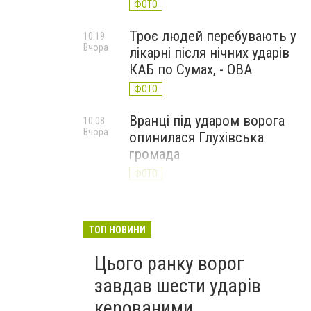
ФОТО
Троє людей перебувають у
10:19
Вчора
лікарні після нічних ударів
КАБ по Сумах, - ОВА
ФОТО
Вранці під ударом ворога
10:08
Вчора
опинилася Глухівська
громада
ФОТО
ТОП НОВИНИ
Цього ранку ворог
завдав шести ударів
керованими