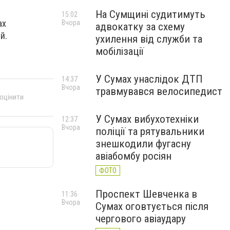
На Сумщині судитимуть
15:02
ах
Вчора
адвокатку за схему
й.
ухилення від служби та
мобілізації
У Сумах унаслідок ДТП
14:37
Вчора
травмувався велосипедист
 оцінити
У Сумах вибухотехніки
12:37
Вчора
поліції та рятувальники
знешкодили фугасну
авіабомбу росіян
ФОТО
Проспект Шевченка в
11:36
Вчора
Сумах оговтується після
чергового авіаудару