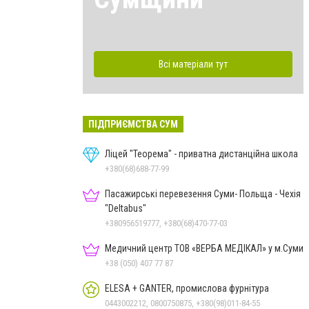
Всі матеріали тут
ПІДПРИЄМСТВА СУМ
Ліцей "Теорема" - приватна дистанційна школа
+380(68)688-77-99
Пасажирські перевезення Суми- Польща - Чехія
"Deltabus"
+380956519777, +380(68)470-77-03
Медичний центр ТОВ «ВЕРБА МЕДІКАЛ» у м.Суми
+38 (050) 407 77 87
ELESA + GANTER, промислова фурнітура
0443002212, 0800750875, +380(98)011-84-55