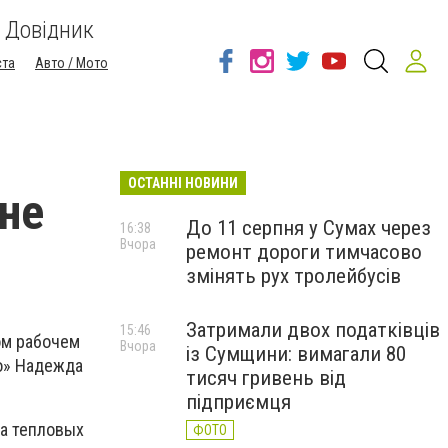
Довідник
ста
Авто / Мото
ОСТАННІ НОВИНИ
 не
До 11 серпня у Сумах через
16:38
Вчора
ремонт дороги тимчасово
змінять рух тролейбусів
Затримали двох податківців
15:46
ом рабочем
Вчора
із Сумщини: вимагали 80
о» Надежда
тисяч гривень від
підприємця
на тепловых
ФОТО