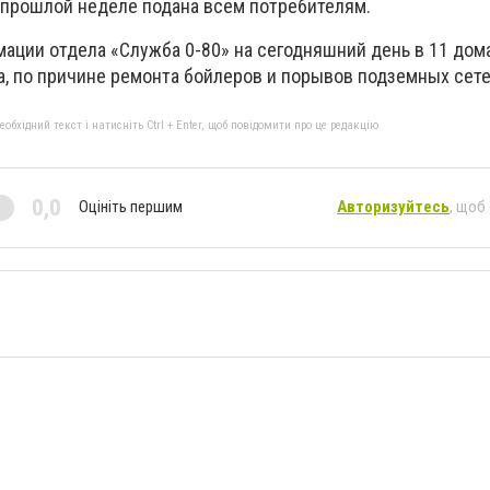
а прошлой неделе подана всем потребителям.
мации отдела «Служба 0-80» на сегодняшний день в 11 дом
а, по причине ремонта бойлеров и порывов подземных сете
бхідний текст і натисніть Ctrl + Enter, щоб повідомити про це редакцію
0,0
Оцініть першим
Авторизуйтесь
, щоб