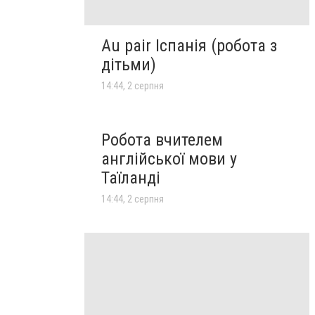
Au pair Іспанія (робота з
дітьми)
14:44, 2 серпня
Робота вчителем
англійської мови у
Таїланді
14:44, 2 серпня