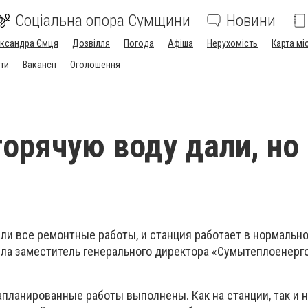
Соціальна опора Сумщини
Новини
ександра Ємця
Дозвілля
Погода
Афіша
Нерухомість
Карта мі
ти
Вакансії
Оголошення
горячую воду дали, но
ли все ремонтные работы, и станция работает в нормальн
ла заместитель генерального директора «Сумытеплоенерг
апланированные работы выполнены. Как на станции, так и 