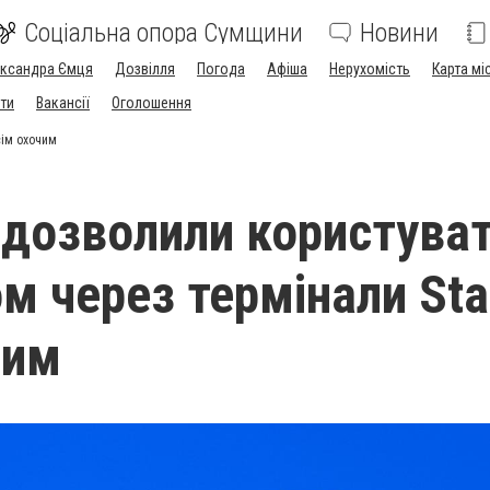
Соціальна опора Сумщини
Новини
ександра Ємця
Дозвілля
Погода
Афіша
Нерухомість
Карта мі
ти
Вакансії
Оголошення
сім охочим
і дозволили користува
м через термінали Sta
чим