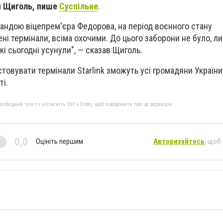
й Щиголь, пише
Суспільне
.
андою віцепрем'єра Федорова, на період воєнного стану
ні термінали, всіма охочими. До цього заборони не було, л
і сьогодні усунули", — сказав Щиголь.
стовувати термінали Starlink зможуть усі громадяни України
ті.
бхідний текст і натисніть Ctrl + Enter, щоб повідомити про це редакцію
0,0
Оцініть першим
Авторизуйтесь
, щоб