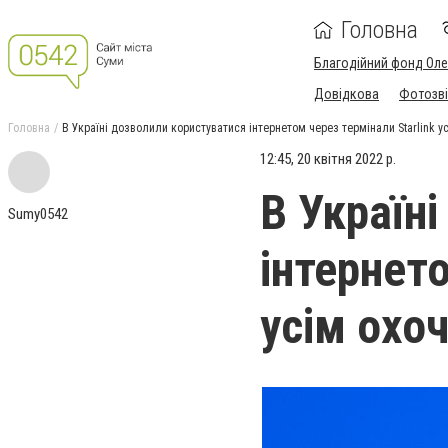
Головна
Благодійний фонд Ол
Довідкова
Фотозві
Головна
В Україні дозволили користуватися інтернетом через термінали Starlink у
12:45, 20 квітня 2022 р.
В Україн
Sumy0542
інтернето
усім охо