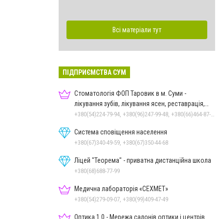
Всі матеріали тут
ПІДПРИЄМСТВА СУМ
Стоматологія ФОП Таровик в м. Суми -
лікування зубів, лікування ясен, реставрація,
протезування
+380(54)224-79-94, +380(96)247-99-48, +380(66)464-87-70
Система сповіщення населення
+380(67)340-49-59, +380(67)350-44-68
Ліцей "Теорема" - приватна дистанційна школа
+380(68)688-77-99
Медична лабораторія «СЕХМЕТ»
+380(54)279-09-07, +380(99)409-47-49
Оптика 1.0 - Мережа салонів оптики і центрів