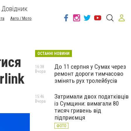
Довідник
ста
Авто / Мото
ОСТАННІ НОВИНИ
тися
До 11 серпня у Сумах через
16:38
Вчора
ремонт дороги тимчасово
rlink
змінять рух тролейбусів
Затримали двох податківців
15:46
Вчора
із Сумщини: вимагали 80
тисяч гривень від
підприємця
ФОТО