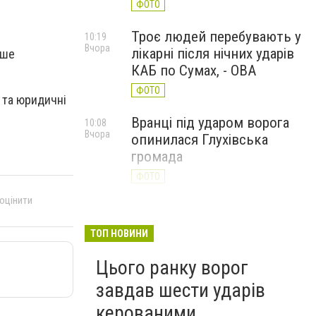
ФОТО
Троє людей перебувають у
10:19
Вчора
лікарні після нічних ударів
ише
КАБ по Сумах, - ОВА
ФОТО
 та юридичні
Вранці під ударом ворога
10:08
Вчора
опинилася Глухівська
громада
ФОТО
 оцінити
ТОП НОВИНИ
Цього ранку ворог
завдав шести ударів
керованими