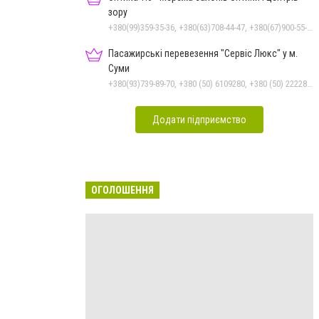
зору
+380(99)359-35-36, +380(63)708-44-47, +380(67)900-55-49
Пасажирські перевезення "Сервіс Люкс" у м.
Суми
+380(93)739-89-70, +380 (50) 6109280, +380 (50) 2222885, +380 (67) 3222885, +380 (97) 2257010, +380 (68) 1595110, +380 (542) 600085, +380 (542) 250303, +380 (542) 781330
Додати підприємство
ОГОЛОШЕННЯ