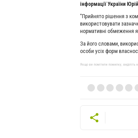
інформації України Юрі
"Прийнято рішення з ком
використовувати зазначе
нормативні обмеження як
За його словами, викори
особи усіх форм власнос
Якщо ви помітили помилку, виділіть нео