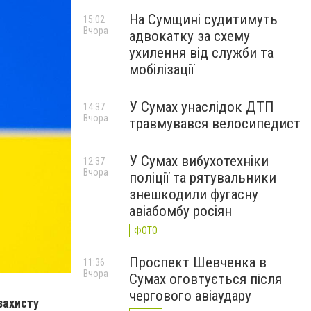
На Сумщині судитимуть
15:02
Вчора
адвокатку за схему
ухилення від служби та
мобілізації
У Сумах унаслідок ДТП
14:37
Вчора
травмувався велосипедист
У Сумах вибухотехніки
12:37
Вчора
поліції та рятувальники
знешкодили фугасну
авіабомбу росіян
ФОТО
Проспект Шевченка в
11:36
Вчора
Сумах оговтується після
чергового авіаудару
захисту