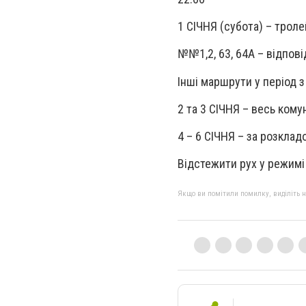
1 СІЧНЯ (субота) – тро
№№1,2, 63, 64А – відпові
Інші маршрути у період з
2 та 3 СІЧНЯ – весь ко
4 – 6 СІЧНЯ – за розкл
Відстежити рух у режимі 
Якщо ви помітили помилку, виділіть нео