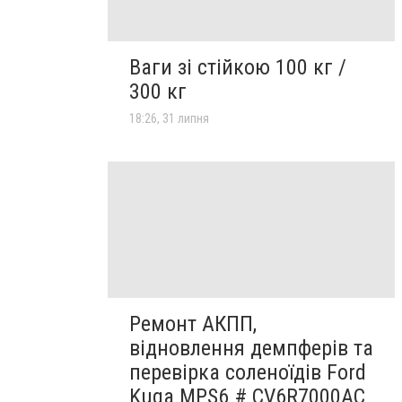
Ваги зі стійкою 100 кг /
300 кг
18:26, 31 липня
Ремонт АКПП,
відновлення демпферів та
перевірка соленоїдів Ford
Kuga MPS6 # CV6R7000AC