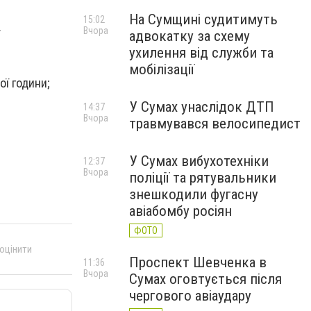
На Сумщині судитимуть
15:02
.
Вчора
адвокатку за схему
ухилення від служби та
мобілізації
ої години;
У Сумах унаслідок ДТП
14:37
Вчора
травмувався велосипедист
У Сумах вибухотехніки
12:37
Вчора
поліції та рятувальники
знешкодили фугасну
авіабомбу росіян
ФОТО
 оцінити
Проспект Шевченка в
11:36
Вчора
Сумах оговтується після
чергового авіаудару