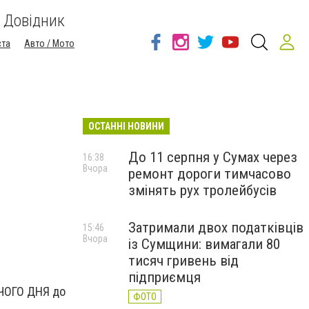
Довідник
ста
Авто / Мото
ОСТАННІ НОВИНИ
До 11 серпня у Сумах через
16:38
Вчора
ремонт дороги тимчасово
змінять рух тролейбусів
Затримали двох податківців
15:46
Вчора
із Сумщини: вимагали 80
тисяч гривень від
підприємця
ОЧОГО ДНЯ до
ФОТО