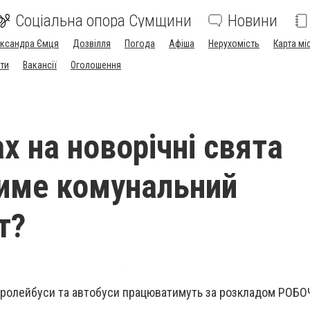
Соціальна опора Сумщини
Новини
ександра Ємця
Дозвілля
Погода
Афіша
Нерухомість
Карта мі
ти
Вакансії
Оголошення
х на новорічні свята
име комунальний
т?
 тролейбуси та автобуси працюватимуть за розкладом РОБ