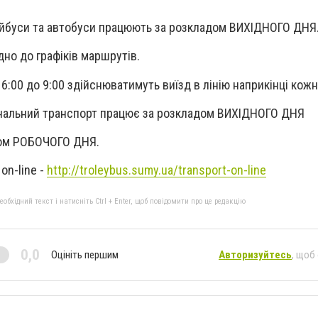
лейбуси та автобуси працюють за розкладом ВИХІДНОГО ДНЯ
дно до графіків маршрутів.
 6:00 до 9:00 здійснюватимуть виїзд в лінію наприкінці кожн
мунальний транспорт працює за розкладом ВИХІДНОГО ДНЯ
адом РОБОЧОГО ДНЯ.
on-line -
http://troleybus.sumy.ua/transport-on-line
бхідний текст і натисніть Ctrl + Enter, щоб повідомити про це редакцію
0,0
Оцініть першим
Авторизуйтесь
, щоб