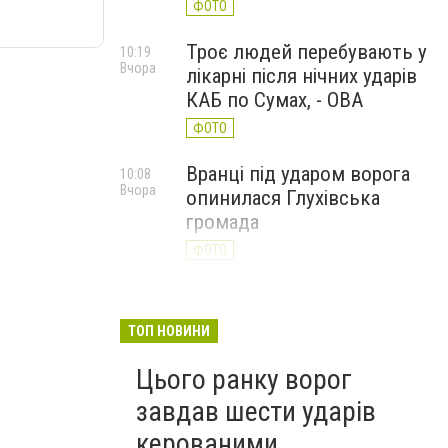
ФОТО
Троє людей перебувають у
10:19
Вчора
лікарні після нічних ударів
КАБ по Сумах, - ОВА
ФОТО
Вранці під ударом ворога
10:08
Вчора
опинилася Глухівська
громада
ФОТО
ТОП НОВИНИ
Цього ранку ворог
завдав шести ударів
керованими