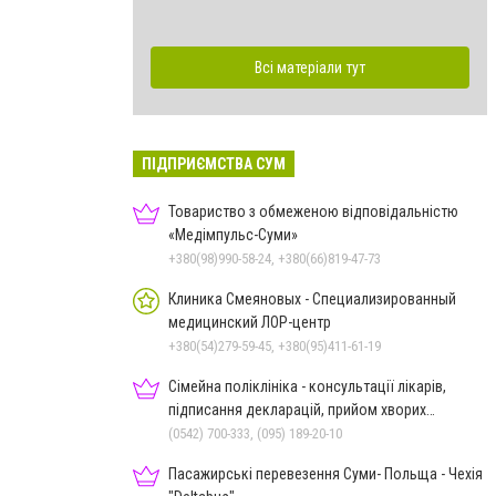
Всі матеріали тут
ПІДПРИЄМСТВА СУМ
Товариство з обмеженою відповідальністю
«Медімпульс-Суми»
+380(98)990-58-24, +380(66)819-47-73
Клиника Смеяновых - Специализированный
медицинский ЛОР-центр
+380(54)279-59-45, +380(95)411-61-19
Сімейна поліклініка - консультації лікарів,
підписання декларацій, прийом хворих
дорослих та дітей
(0542) 700-333, (095) 189-20-10
Пасажирські перевезення Суми- Польща - Чехія