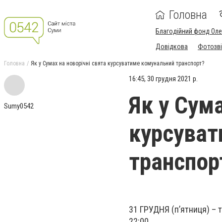
Головна
Благодійний фонд Ол
Довідкова
Фотозві
Головна
Як у Сумах на новорічні свята курсуватиме комунальний транспорт?
16:45, 30 грудня 2021 р.
Як у Сума
Sumy0542
курсуват
транспор
31 ГРУДНЯ (п’ятниця) –
22:00