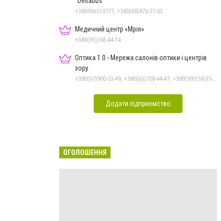
"Deltabus"
+380956519777, +380(68)470-77-03
Медичний центр «Мрія»
+380(95)106-44-14
Оптика 1.0 - Мережа салонів оптики і центрів
зору
+380(67)900-55-49, +380(63)708-44-47, +380(99)359-35-36
Додати підприємство
ОГОЛОШЕННЯ