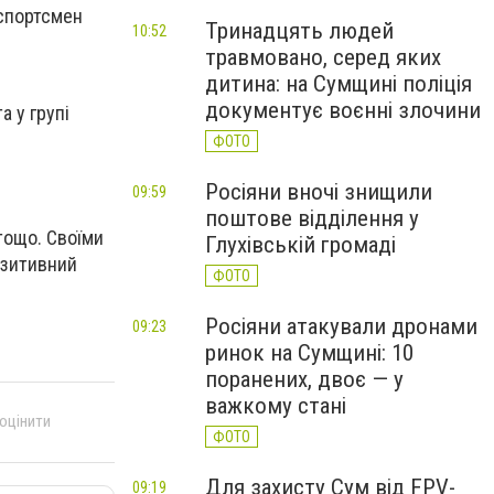
спортсмен
Тринадцять людей
10:52
травмовано, серед яких
дитина: на Сумщині поліція
документує воєнні злочини
а у групі
ФОТО
Росіяни вночі знищили
09:59
поштове відділення у
 тощо. Своїми
Глухівській громаді
озитивний
ФОТО
Росіяни атакували дронами
09:23
ринок на Сумщині: 10
поранених, двоє — у
важкому стані
 оцінити
ФОТО
Для захисту Сум від FPV-
09:19