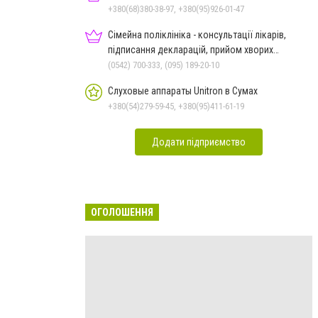
+380(68)380-38-97, +380(95)926-01-47
Сімейна поліклініка - консультації лікарів,
підписання декларацій, прийом хворих
дорослих та дітей
(0542) 700-333, (095) 189-20-10
Слуховые аппараты Unitron в Сумах
+380(54)279-59-45, +380(95)411-61-19
Додати підприємство
ОГОЛОШЕННЯ