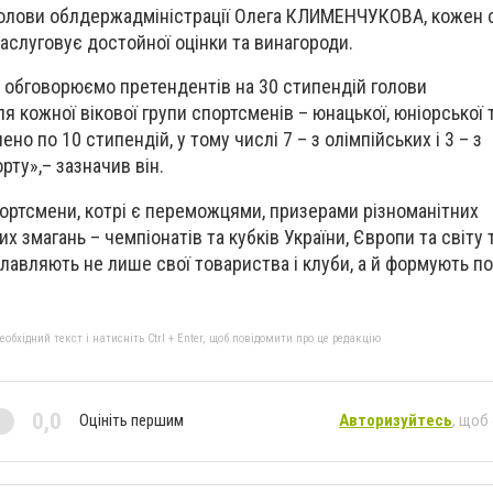
голови облдержадміністрації Олега КЛИМЕНЧУКОВА, кожен 
аслуговує достойної оцінки та винагороди.
о обговорюємо претендентів на 30 стипендій голови
я кожної вікової групи спортсменів – юнацької, юніорської т
но по 10 стипендій, у тому числі 7 – з олімпійських і 3 – з
рту»,– зазначив він.
ортсмени, котрі є переможцями, призерами різноманітних
их змагань – чемпіонатів та кубків України, Європи та світу
авляють не лише свої товариства і клуби, а й формують п
бхідний текст і натисніть Ctrl + Enter, щоб повідомити про це редакцію
0,0
Оцініть першим
Авторизуйтесь
, щоб