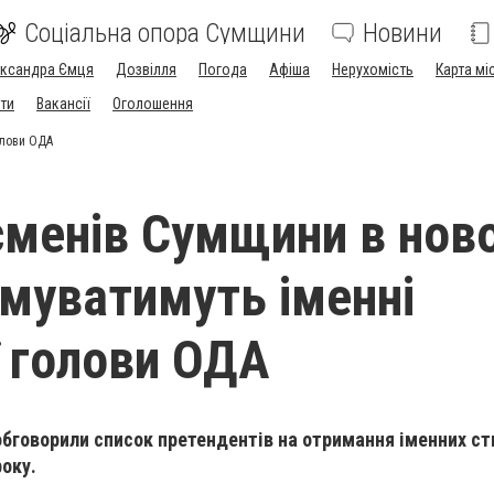
Соціальна опора Сумщини
Новини
ександра Ємця
Дозвілля
Погода
Афіша
Нерухомість
Карта мі
ти
Вакансії
Оголошення
олови ОДА
сменів Сумщини в нов
имуватимуть іменні
ї голови ОДА
 обговорили список претендентів на отримання іменних с
року.