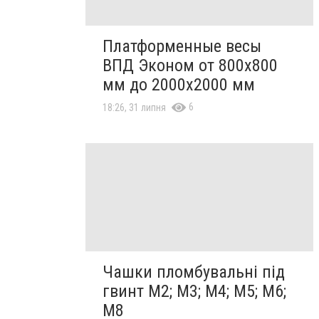
Платформенные весы
ВПД Эконом от 800х800
мм до 2000х2000 мм
6
18:26, 31 липня
Чашки пломбувальні під
гвинт М2; М3; М4; М5; М6;
М8