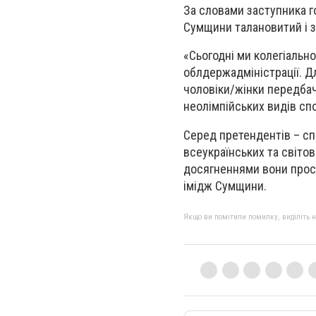
За словами заступника 
Сумщини талановитий і з
«Сьогодні ми колегіальн
облдержадміністрації. Дл
чоловіки/жінки передбаче
неолімпійських видів спо
Серед претендентів – сп
всеукраїнських та світов
досягненнями вони просл
імідж Сумщини.
Якщо ви помітили помилку, виділіть нео