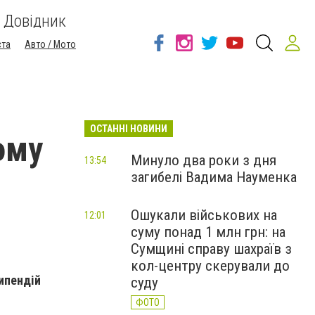
Довідник
ста
Авто / Мото
ОСТАННІ НОВИНИ
ому
Минуло два роки з дня
13:54
загибелі Вадима Науменка
Ошукали військових на
12:01
суму понад 1 млн грн: на
Сумщині справу шахраїв з
кол-центру скерували до
типендій
суду
ФОТО