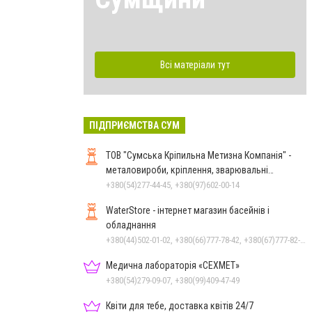
Всі матеріали тут
ПІДПРИЄМСТВА СУМ
ТОВ "Сумська Кріпильна Метизна Компанія" -
металовироби, кріплення, зварювальні
електроди у м.Суми
+380(54)277-44-45, +380(97)602-00-14
WaterStore - інтернет магазин басейнів і
обладнання
+380(44)502-01-02, +380(66)777-78-42, +380(67)777-82-19, +380(67)890-80-80, +380(73)890-80-80, +380(44)502-01-03
Медична лабораторія «СЕХМЕТ»
+380(54)279-09-07, +380(99)409-47-49
Квіти для тебе, доставка квітів 24/7