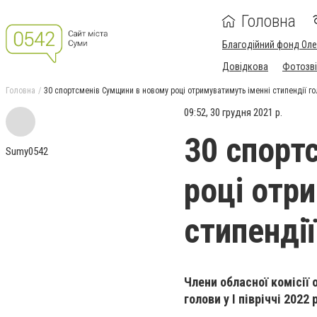
Головна
Благодійний фонд Ол
Довідкова
Фотозві
Головна
30 спортсменів Сумщини в новому році отримуватимуть іменні стипендії г
09:52, 30 грудня 2021 р.
30 спорт
Sumy0542
році отр
стипенді
Члени обласної комісії
голови у І півріччі 2022 