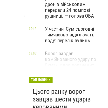
дронів військовим
передали 24 помпові
рушниці, — голова ОВА
У частині Сум сьогодні
09:13
тимчасово відключать
воду: перелік вулиць
Ворог завдав
09:07
комбінованого удару по
Сумах: двоє поранених,
пошкоджені будинки та
інфраструктура
ТОП НОВИНИ
ФОТО
Цього ранку ворог
завдав шести ударів
керованими