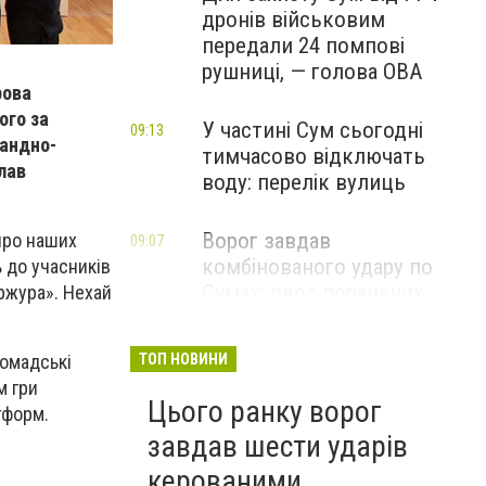
дронів військовим
передали 24 помпові
рушниці, — голова ОВА
рова
ого за
У частині Сум сьогодні
09:13
мандно-
тимчасово відключать
лав
воду: перелік вулиць
Ворог завдав
 про наших
09:07
комбінованого удару по
 до учасників
Сумах: двоє поранених,
ержура». Нехай
пошкоджені будинки та
інфраструктура
ТОП НОВИНИ
ромадські
ФОТО
м гри
Цього ранку ворог
тформ.
завдав шести ударів
керованими