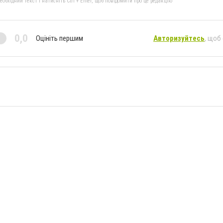
бхідний текст і натисніть Ctrl + Enter, щоб повідомити про це редакцію
0,0
Оцініть першим
Авторизуйтесь
, щоб