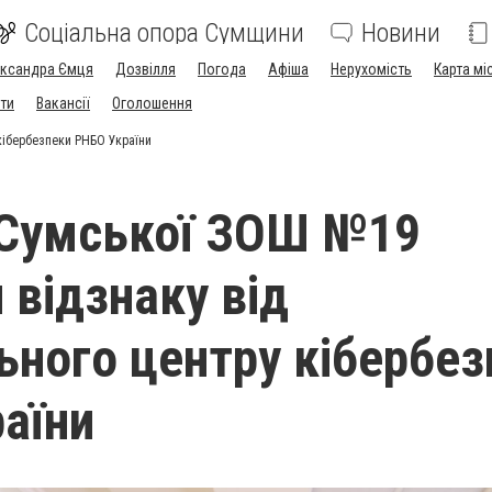
Соціальна опора Сумщини
Новини
ександра Ємця
Дозвілля
Погода
Афіша
Нерухомість
Карта мі
ти
Вакансії
Оголошення
кібербезпеки РНБО України
 Сумської ЗОШ №19
 відзнаку від
ьного центру кібербез
аїни