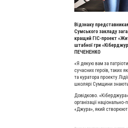
Відзнаку представникам
Сумського закладу загал
кращий ГІС-проект «Жит
штабної гри «Кіберджур
ПЕЧЕНЕНКО
«Я дякую вам за патріоти
сучасних героїв, таких 
та куратора проекту Ліді
школярі Сумщини знають п
Довідково. «Кіберджура» 
організації національно
«Джура», який створюють