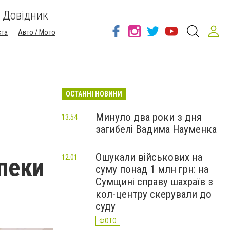
Довідник
ста
Авто / Мото
ОСТАННІ НОВИНИ
Минуло два роки з дня
13:54
загибелі Вадима Науменка
Ошукали військових на
пеки
12:01
суму понад 1 млн грн: на
Сумщині справу шахраїв з
кол-центру скерували до
суду
ФОТО