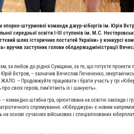
 опорно-штурмової команди джур-кіборгів ім. Юрія Вєт
ьної середньої освіти І-ІІІ ступенів ім. М.С. Нестеровськ
тєвий шлях історичних постатей України» у конкурсі ко
а» вручив заступник голови облдержадміністрації Вячес
зм, за любов до рідної Сумщини, за те, що готуєте проекти
як Юрій Вєтров, – зазначив Вячеслав Печененко, звертаючись
ї ЖАЛО. – Продовжуйте працювати і брати участь у грі «Кіб
ро своїх героїв, пам’ятають їх і шанують».
– командно-штабна гра, орієнтована на освітні заклади і г
-патріотичного спрямування. «Кіберджура» є новим напрямо
 на основі сучасних військових і спеціалізованих кіберпла