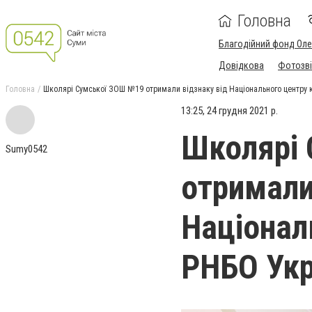
Головна
Благодійний фонд Ол
Довідкова
Фотозві
Головна
Школярі Сумської ЗОШ №19 отримали відзнаку від Національного центру 
13:25, 24 грудня 2021 р.
Школярі
Sumy0542
отримали
Націонал
РНБО Укр