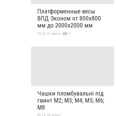
Платформенные весы
ВПД Эконом от 800х800
мм до 2000х2000 мм
6
18:26, 31 липня
Чашки пломбувальні під
гвинт М2; М3; М4; М5; М6;
М8
05:14, 28 липня