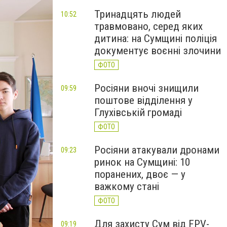
Тринадцять людей
10:52
травмовано, серед яких
дитина: на Сумщині поліція
документує воєнні злочини
ФОТО
Росіяни вночі знищили
09:59
поштове відділення у
Глухівській громаді
ФОТО
Росіяни атакували дронами
09:23
ринок на Сумщині: 10
поранених, двоє — у
важкому стані
ФОТО
Для захисту Сум від FPV-
09:19