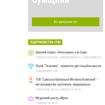
Всі матеріали тут
ПІДПРИЄМСТВА СУМ
Шинний сервіс «Люксшина» у м.Суми
+380(67)164-20-06, +380(96)284-94-74, +380(50)080-54-94, +380(95)884-84-24
Ліцей "Теорема" - приватна дистанційна школа
+380(68)688-77-99
ТОВ "Сумська Кріпильна Метизна Компанія" -
металовироби, кріплення, зварювальні
електроди у м.Суми
+380(97)602-00-14, +380(54)277-44-45
Медичний центр «Мрія»
+380(95)106-44-14