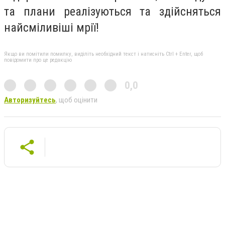
та плани реалізуються та здійсняться
найсміливіші мрії!
Якщо ви помітили помилку, виділіть необхідний текст і натисніть Ctrl + Enter, щоб
повідомити про це редакцію
0,0
Авторизуйтесь
, щоб оцінити