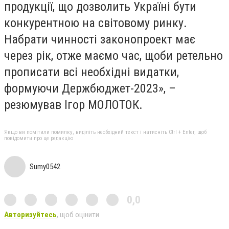
продукції, що дозволить Україні бути
конкурентною на світовому ринку.
Набрати чинності законопроект має
через рік, отже маємо час, щоби ретельно
прописати всі необхідні видатки,
формуючи Держбюджет-2023», –
резюмував Ігор МОЛОТОК.
Якщо ви помітили помилку, виділіть необхідний текст і натисніть Ctrl + Enter, щоб
повідомити про це редакцію
Sumy0542
0,0
Авторизуйтесь
, щоб оцінити