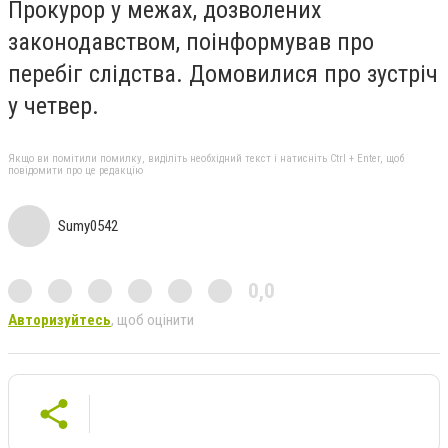
Прокурор у межах, дозволених
законодавством, поінформував про
перебіг слідства. Домовилися про зустріч
у четвер.
Якщо ви помітили помилку, виділіть необхідний текст і натисніть Ctrl + Enter, щоб
повідомити про це редакцію
Sumy0542
0,0
Авторизуйтесь
, щоб оцінити