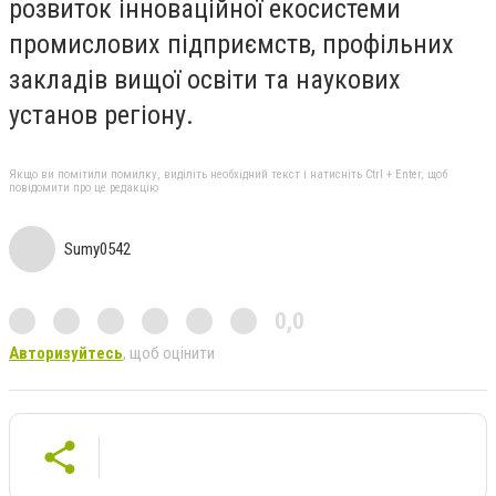
розвиток інноваційної екосистеми
промислових підприємств, профільних
закладів вищої освіти та наукових
установ регіону.
Якщо ви помітили помилку, виділіть необхідний текст і натисніть Ctrl + Enter, щоб
повідомити про це редакцію
Sumy0542
0,0
Авторизуйтесь
, щоб оцінити