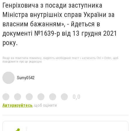
Генріховича з посади заступника
Міністра внутрішніх справ України за
власним бажанням», - йдеться в
документі №1639-р від 13 грудня 2021
року.
Якщо ви помітили помилку, виділіть необхідний текст і натисніть Ctrl + Enter, щоб
повідомити про це редакцію
Sumy0542
0,0
Авторизуйтесь
, щоб оцінити