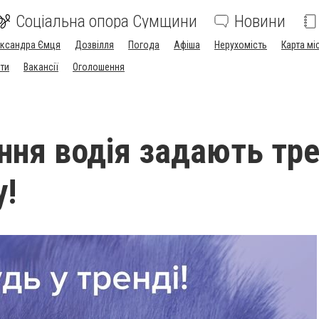
Соціальна опора Сумщини
Новини
ександра Ємця
Дозвілля
Погода
Афіша
Нерухомість
Карта мі
ти
Вакансії
Оголошення
ння водія задають тр
у!