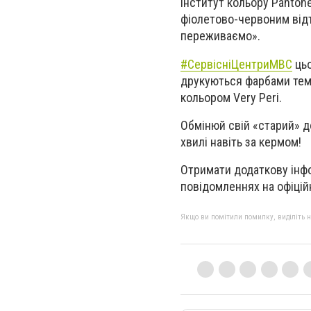
Інститут кольору Pantone
фіолетово-червоним відт
переживаємо».
#СервісніЦентриМВС
цьо
друкуються фарбами темн
кольором Very Peri.
Обмінюй свій «старий» 
хвилі навіть за кермом!
Отримати додаткову інфо
повідомленнях на офіцій
Якщо ви помітили помилку, виділіть нео