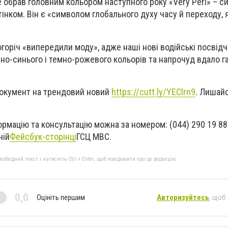
 обрав головним кольором наступного року «Very Peri» – си
інком. Він є «символом глобального духу часу й переходу, 
горіч «випередили моду», адже наші нові водійські посвід
о-синього і темно-рожевого кольорів та напрочуд вдало г
документ на трендовий новий
https://cutt.ly/YEClrn9
. Лишайс
рмацію та консультацію можна за номером: (044) 290 19 88
ній
Фейсбук-сторінці
ГСЦ МВС.
бхідний текст і натисніть Ctrl + Enter, щоб повідомити про це редакцію
0,0
Оцініть першим
Авторизуйтесь
, щоб