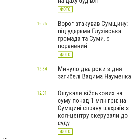
на даху будівлі
ФОТО
Ворог атакував Сумщину:
16:25
під ударами Глухівська
громада та Суми, є
поранений
ФОТО
Минуло два роки з дня
13:54
загибелі Вадима Науменка
Ошукали військових на
12:01
суму понад 1 млн грн: на
Сумщині справу шахраїв з
кол-центру скерували до
суду
ФОТО