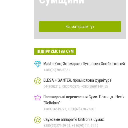
Всі матеріали тут
ПІДПРИЄМСТВА СУМ
MasterZoo, Зоомаркет Пухнастих Особистостей
+380(99)706-87-61
ELESA + GANTER, промислова фурнітура
0443002212, 0800750875, +380(98)011-84-55
Пасажирські перевезення Суми- Польща - Чехія
"Deltabus"
+380956519777, +380(68)470-77-03
Слуховые аппараты Unitron в Сумах
+380(54)279-59-45, +380(95)411-61-19