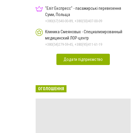
"Еліт Експресс" - пасажирські перевезення
Суми, Польща
+380(67)540-00-89, +380(50)407-00-09
Клиника Смеяновых - Специализированный
медицинский ЛОР-центр
+380(54)279-59-45, +380(95)411-61-19
Додати підприємство
ОГОЛОШЕННЯ