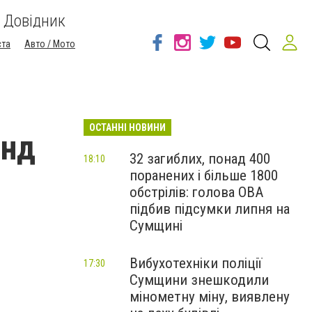
Довідник
ста
Авто / Мото
ОСТАННІ НОВИНИ
енд
32 загиблих, понад 400
18:10
поранених і більше 1800
обстрілів: голова ОВА
підбив підсумки липня на
Сумщині
Вибухотехніки поліції
17:30
Сумщини знешкодили
мінометну міну, виявлену