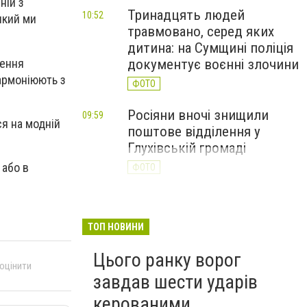
ній з
Тринадцять людей
10:52
який ми
травмовано, серед яких
дитина: на Сумщині поліція
чення
документує воєнні злочини
армоніюють з
ФОТО
Росіяни вночі знищили
09:59
я на модній
поштове відділення у
Глухівській громаді
 або в
ФОТО
Росіяни атакували дронами
09:23
ринок на Сумщині: 10
ТОП НОВИНИ
поранених, двоє — у
важкому стані
Цього ранку ворог
 оцінити
ФОТО
завдав шести ударів
керованими