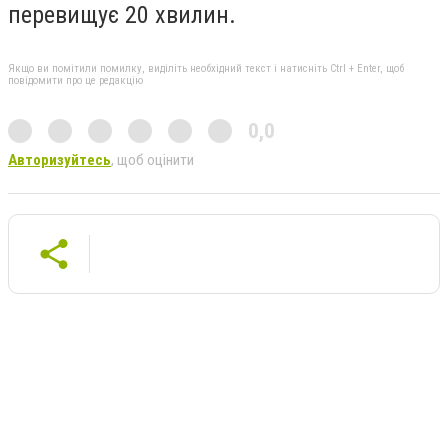
перевищує 20 хвилин.
Якщо ви помітили помилку, виділіть необхідний текст і натисніть Ctrl + Enter, щоб
повідомити про це редакцію
0,0
Авторизуйтесь
, щоб оцінити