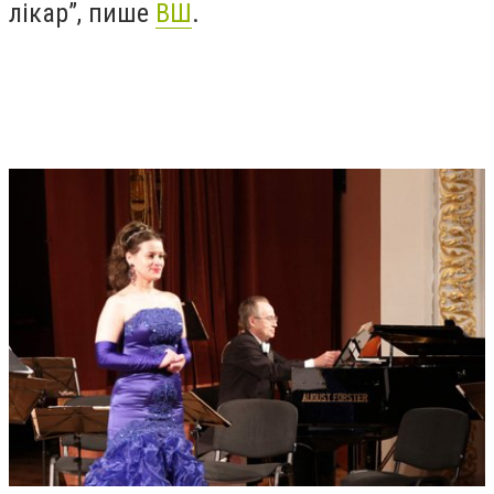
лікар”, пише
ВШ
.