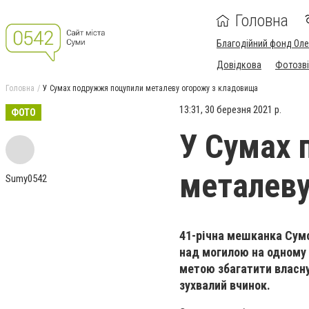
Головна
Благодійний фонд Ол
Довідкова
Фотозві
Головна
У Сумах подружжя поцупили металеву огорожу з кладовища
13:31, 30 березня 2021 р.
ФОТО
У Сумах 
металеву
Sumy0542
41-річна мешканка Сумс
над могилою на одному
метою збагатити власну
зухвалий вчинок.