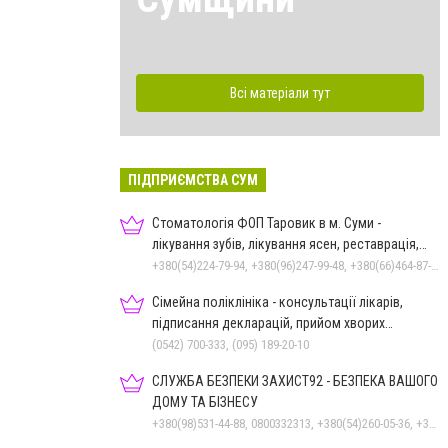
Всі матеріали тут
ПІДПРИЄМСТВА СУМ
Стоматологія ФОП Таровик в м. Суми -
лікування зубів, лікування ясен, реставрація,
протезування
+380(54)224-79-94, +380(96)247-99-48, +380(66)464-87-70
Сімейна поліклініка - консультації лікарів,
підписання декларацій, прийом хворих
дорослих та дітей
(0542) 700-333, (095) 189-20-10
СЛУЖБА БЕЗПЕКИ ЗАХИСТ92 - БЕЗПЕКА ВАШОГО
ДОМУ ТА БІЗНЕСУ
+380(98)531-44-88, 0800332313, +380(54)260-05-36, +380(50)301-55-99, +380(50)531-44-88