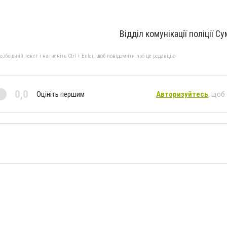
Відділ комунікації поліції С
бхідний текст і натисніть Ctrl + Enter, щоб повідомити про це редакцію
0,0
Оцініть першим
Авторизуйтесь
, щоб