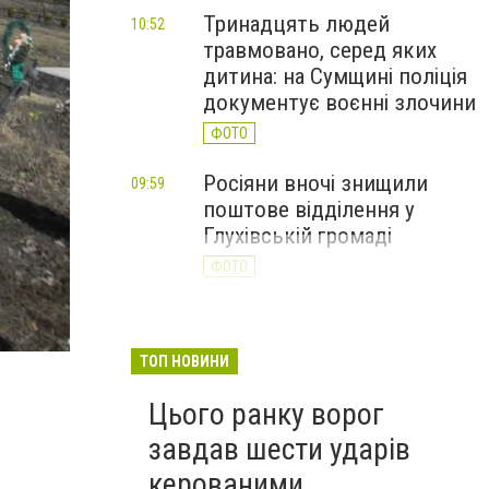
Тринадцять людей
10:52
травмовано, серед яких
дитина: на Сумщині поліція
документує воєнні злочини
ФОТО
Росіяни вночі знищили
09:59
поштове відділення у
Глухівській громаді
ФОТО
Росіяни атакували дронами
09:23
ринок на Сумщині: 10
ТОП НОВИНИ
поранених, двоє — у
важкому стані
Цього ранку ворог
ФОТО
завдав шести ударів
керованими