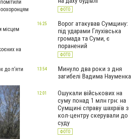
на даху будівлі
 помітили
авоохоронцям
ФОТО
Ворог атакував Сумщину:
16:25
м місцем
під ударами Глухівська
громада та Суми, є
поранений
коєних на
ФОТО
Минуло два роки з дня
х до п’яти
13:54
загибелі Вадима Науменка
Ошукали військових на
12:01
суму понад 1 млн грн: на
Сумщині справу шахраїв з
кол-центру скерували до
суду
ФОТО