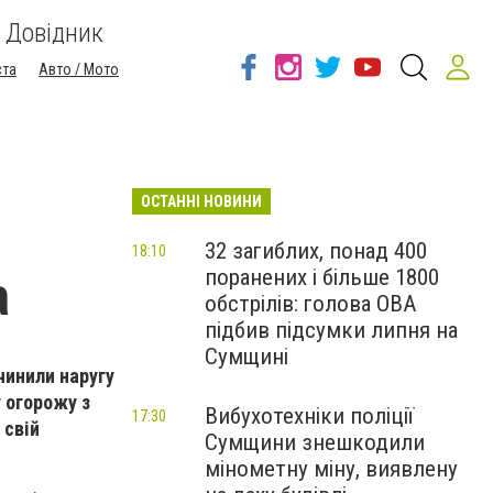
Довідник
ста
Авто / Мото
ОСТАННІ НОВИНИ
32 загиблих, понад 400
18:10
поранених і більше 1800
а
обстрілів: голова ОВА
підбив підсумки липня на
Сумщині
чинили наругу
 огорожу з
Вибухотехніки поліції
17:30
 свій
Сумщини знешкодили
мінометну міну, виявлену