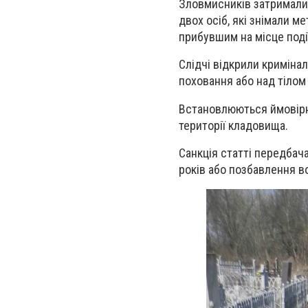
Зловмисників затримали 
двох осіб, які знімали м
прибувшим на місце поді
Слідчі відкрили криміна
поховання або над тілом
Встановлюються ймовірна
території кладовища.
Санкція статті передбача
років або позбавлення во