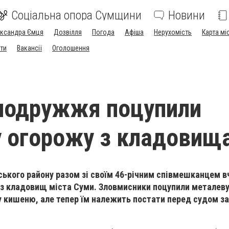
Соціальна опора Сумщини
Новини
ександра Ємця
Дозвілля
Погода
Афіша
Нерухомість
Карта мі
ти
Вакансії
Оголошення
подружжя поцупили
 огорожу з кладовищ
ького району разом зі своїм 46-річним співмешканцем в
 з кладовищ міста Суми. Зловмисники поцупили металеву
 кишеню, але тепер їм належить постати перед судом за