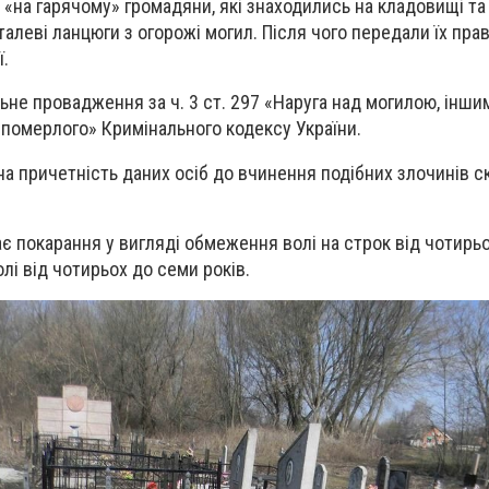
«на гарячому» громадяни, які знаходились на кладовищі та
еталеві ланцюги з огорожі могил. Після чого передали їх пр
ї.
льне провадження за ч. 3 ст. 297 «Наруга над могилою, інши
 померлого» Кримінального кодексу України.
 причетність даних осіб до вчинення подібних злочинів с
є покарання у вигляді обмеження волі на строк від чотирьо
лі від чотирьох до семи років.