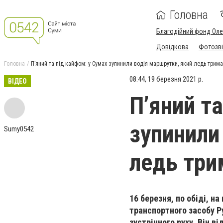
Головна
Благодійний фонд Ол
Довідкова
Фотозві
Головна
П’яний та під кайфом: у Сумах зупинили водія маршрутки, який ледь трима
08:44, 19 березня 2021 р.
ВІДЕО
П’яний т
зупинили
Sumy0542
ледь три
16 березня, по обіді, 
транспортного засобу Р
зустрічного руху. Він 