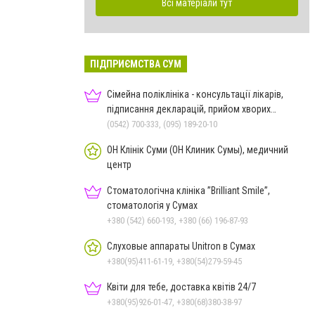
Всі матеріали тут
ПІДПРИЄМСТВА СУМ
Сімейна поліклініка - консультації лікарів,
підписання декларацій, прийом хворих
дорослих та дітей
(0542) 700-333, (095) 189-20-10
ОН Клінік Суми (ОН Клиник Сумы), медичний
центр
Стоматологічна клініка ”Brilliant Smile”,
стоматологія у Сумах
+380 (542) 660-193, +380 (66) 196-87-93
Слуховые аппараты Unitron в Сумах
+380(95)411-61-19, +380(54)279-59-45
Квіти для тебе, доставка квітів 24/7
+380(95)926-01-47, +380(68)380-38-97