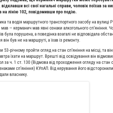
 відклавши всі свої нагальні справи, чоловік поїхав за ни
 на лінію 102, повідомивши про подію.
ика та водія маршрутного транспортного засобу на вулиці Р
 мав — керманич мав явні ознаки алкогольного сп’яніння. Ч
ів була порушена, а поведінка взагалі не відповідала обстан
 він був не на маршруті, а їхав із ремонту.
 53-річному пройти огляд на стан сп’яніння на місці, та ві
втра їхати на маршрут. Врешті від освідування він відмови
л за ч. 1 ст. 130 (Відмова від проходження огляду на стан 
знаками сп’яніння) КУпАП. Від керування його відсторонили
дали власнику.