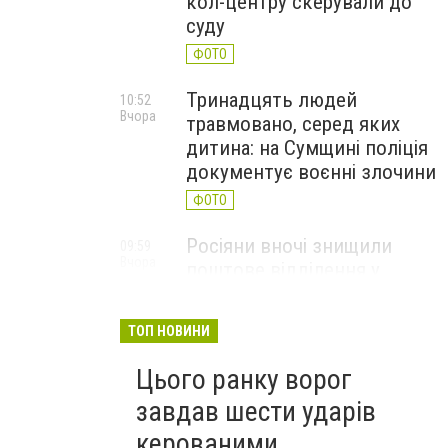
кол-центру скерували до
суду
ФОТО
Тринадцять людей
10:52
Вчора
травмовано, серед яких
дитина: на Сумщині поліція
документує воєнні злочини
ФОТО
Росіяни вночі знищили
09:59
Вчора
поштове відділення у
Глухівській громаді
ФОТО
ТОП НОВИНИ
Цього ранку ворог
завдав шести ударів
керованими