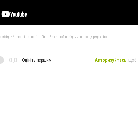
бхідний текст і натисніть Ctrl + Enter, щоб повідомити про це редакцію
0,0
Оцініть першим
Авторизуйтесь
, щоб