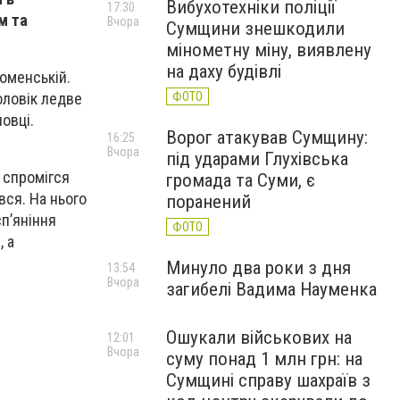
Вибухотехніки поліції
17:30
м та
Вчора
Сумщини знешкодили
мінометну міну, виявлену
на даху будівлі
оменській.
ФОТО
оловік ледве
овці.
Ворог атакував Сумщину:
16:25
Вчора
під ударами Глухівська
н спромігся
громада та Суми, є
вся. На нього
поранений
сп’яніння
ФОТО
, а
Минуло два роки з дня
13:54
Вчора
загибелі Вадима Науменка
Ошукали військових на
12:01
Вчора
суму понад 1 млн грн: на
Сумщині справу шахраїв з