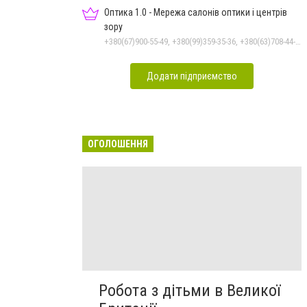
Оптика 1.0 - Мережа салонів оптики і центрів
зору
+380(67)900-55-49, +380(99)359-35-36, +380(63)708-44-47
Додати підприємство
ОГОЛОШЕННЯ
Робота з дітьми в Великої