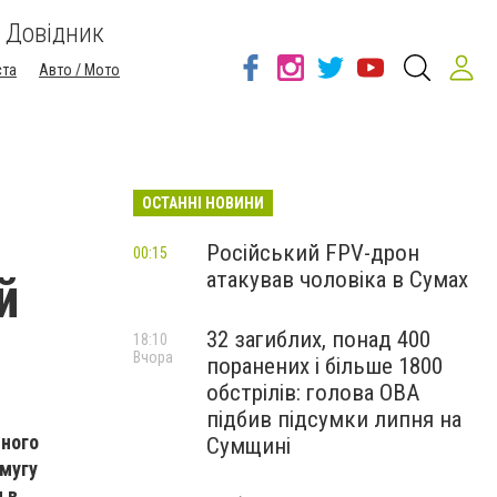
Довідник
ста
Авто / Мото
ОСТАННІ НОВИНИ
Російський FPV-дрон
00:15
атакував чоловіка в Сумах
й
32 загиблих, понад 400
18:10
Вчора
поранених і більше 1800
обстрілів: голова ОВА
підбив підсумки липня на
тного
Сумщині
смугу
 в