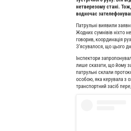
нетверезому стані. Тож,
водночас зателефонував
Патрульні виявили заявн
Жодних сумнівів ніхто не
говорив, координація рух
З’ясувалося, що цього дня
Інспектори запропонували
лише сказати, що йому за
патрульні склали протоко
особою, яка керувала з о
транспортний засіб пере