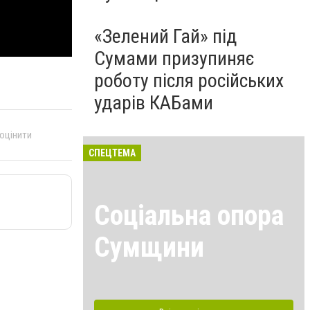
«Зелений Гай» під
Сумами призупиняє
роботу після російських
ударів КАБами
 оцінити
СПЕЦТЕМА
Соціальна опора
Сумщини