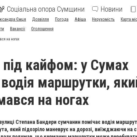
Соціальна опора Сумщини
Новини
ександра Ємця
Дозвілля
Погода
Афіша
Нерухомість
Карта мі
ти
Вакансії
Оголошення
вся на ногах
а під кайфом: у Сумах
 водія маршрутки, яки
мався на ногах
на вулиці Степана Бандери сумчанин помічає водія маршру
ута, який підозріло маневрує на дорозі, виїжджаючи на 
відразу подумав, що керманич маршрутки може перебувати